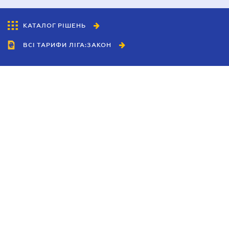
КАТАЛОГ РІШЕНЬ
ВСІ ТАРИФИ ЛІГА:ЗАКОН
Співробітництво
Агенти
Дилери
Політика конфіденційності
Умови використання сайту
Реклама
Блог
Новини компанії
Керівництва
Каталоги компаній