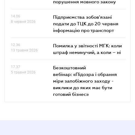
порушення мовного закону
14.06
Підприємства зобов'язані
8 червня 2026
подати до ТЦК до 20 червня
інформацію про транспорт
12.36
Помилка у звітності МГК: коли
13 травня 2026
штраф неминучий, а коли – ні
17.37
Безкоштовний
5 травня 2026
вебінар: «Підозра і обрання
міри запобіжного заходу -
виклики до яких має бути
готовий бізнес»