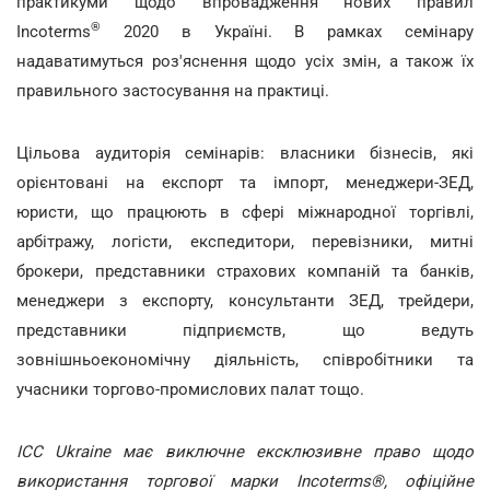
практикуми щодо впровадження нових правил
®
Incoterms
2020 в Україні. В рамках семінару
надаватимуться роз'яснення щодо усіх змін, а також їх
правильного застосування на практиці.
Цільова аудиторія семінарів: власники бізнесів, які
орієнтовані на експорт та імпорт, менеджери-ЗЕД,
юристи, що працюють в сфері міжнародної торгівлі,
арбітражу, логісти, експедитори, перевізники, митні
брокери, представники страхових компаній та банків,
менеджери з експорту, консультанти ЗЕД, трейдери,
представники підприємств, що ведуть
зовнішньоекономічну діяльність, співробітники та
учасники торгово-промислових палат тощо.
ICC Ukraine має виключне ексклюзивне право щодо
використання торгової марки Incoterms®, офіційне