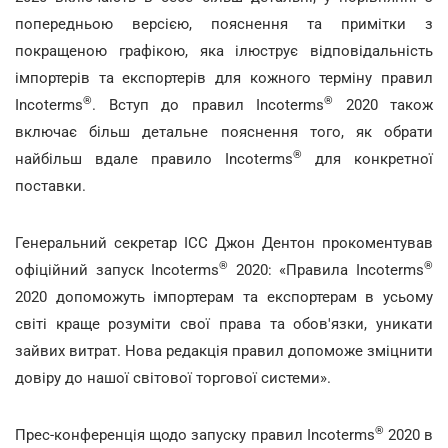
попередньою версією, пояснення та примітки з
покращеною графікою, яка ілюструє відповідальність
імпортерів та експортерів для кожного терміну правил
®
®
Incoterms
. Вступ до правил Incoterms
2020 також
включає більш детальне пояснення того, як обрати
®
найбільш вдале правило Incoterms
для конкретної
поставки.
Генеральний секретар ІСС Джон Дентон прокоментував
®
®
офіційний запуск Incoterms
2020: «Правила Incoterms
2020 допоможуть імпортерам та експортерам в усьому
світі краще розуміти свої права та обов'язки, уникати
зайвих витрат. Нова редакція правил допоможе зміцнити
довіру до нашої світової торгової системи».
®
Прес-конференція щодо запуску правил Incoterms
2020 в