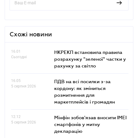
Схожі новини
16.01
НКРЕКП встановила правила
Сьогодні
розрахунку "зеленої" частки у
рахунку за світло
16.05
ПДВ на всі посилки з-за
5 серпня 2026
кордону: як зміниться
розмитнення для
маркетплейсів і громадян
12.12
Мінфін зобов'язав вносити IMEI
5 серпня 2026
смартфонів у митну
декларацію