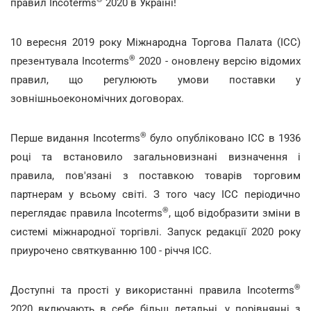
правил Incoterms
2020 в Україні!
10 вересня 2019 року Міжнародна Торгова Палата (ІСС)
®
презентувала Incoterms
2020 - оновлену версію відомих
правил, що регулюють умови поставки у
зовнішньоекономічних договорах.
®
Перше видання Incoterms
було опубліковано ІСС в 1936
році та встановило загальновизнані визначення і
правила, пов'язані з поставкою товарів торговим
партнерам у всьому світі. З того часу ІСС періодично
®
переглядає правила Incoterms
, щоб відобразити зміни в
системі міжнародної торгівлі. Запуск редакції 2020 року
приурочено святкуванню 100 - річчя ICC.
®
Доступні та прості у використанні правила Incoterms
2020 включають в себе більш детальні, у порівнянні з