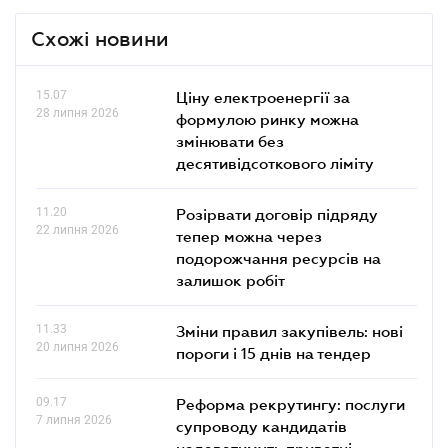
Схожі новини
15.07
Ціну електроенергії за
28 липня 2026
формулою ринку можна
змінювати без
десятивідсоткового ліміту
11.20
Розірвати договір підряду
22 липня 2026
тепер можна через
подорожчання ресурсів на
залишок робіт
11.33
Зміни правил закупівель: нові
20 липня 2026
пороги і 15 днів на тендер
09.17
Реформа рекрутингу: послуги
7 липня 2026
супроводу кандидатів
надаватимуть приватні