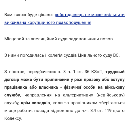
Вам також буде цікаво:
роботодавець не може звільнити
викривача корупційного правопорушення
Місцевий та апеляційний суди задовольнили позов.
З ними погодилась і колегія суддів Цивільного суду ВС.
З підстав, передбачених п. 3 ч. 1 ст. 36 КЗпП,
трудовий
договір
може бути припинений у разі призову або вступу
працівника або власника - фізичної особи на військову
службу,
направлення на альтернативну (невійськову)
службу,
крім випадків,
коли за працівником зберігається
місце роботи, посада відповідно до ч.ч. 3,4 ст. 119 цього
Кодексу.