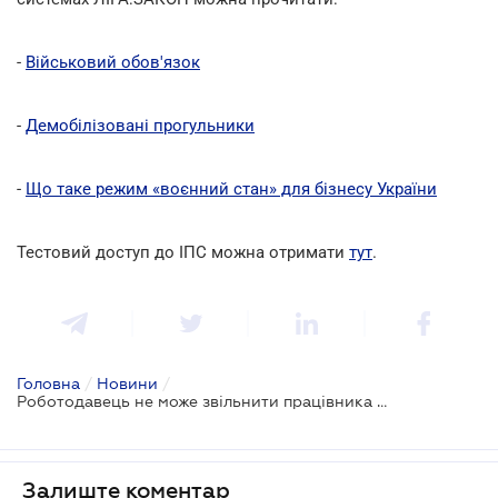
-
Військовий обов'язок
-
Демобілізовані прогульники
-
Що таке режим «воєнний стан» для бізнесу України
Тестовий доступ до ІПС можна отримати
тут
.
Головна
/
Новини
/
Роботодавець не може звільнити працівника у зв’язку із вступом на військову службу в особливий період
Залиште коментар