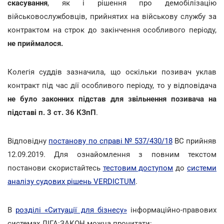
скасування
, як і рішення про демобілізацію
військовослужбовців, прийнятих на військову службу за
контрактом на строк до закінчення особливого періоду,
не приймалося.
Колегія суддів зазначила, що оскільки
позивач уклав
контракт під час дії особливого періоду, то у відповідача
не було законних підстав для звільнення позивача на
підставі п. 3 ст. 36 КЗпП
.
Відповідну
постанову по справі № 537/430/18
ВС прийняв
12.09.2019. Для ознайомлення з повним текстом
постанови скористайтесь
тестовим доступом
до
системи
аналізу судових рішень VERDICTUM
.
В
розділі «Ситуації для бізнесу»
інформаційно-правових
системах ЛІГА:ЗАКОН можна прочитати: