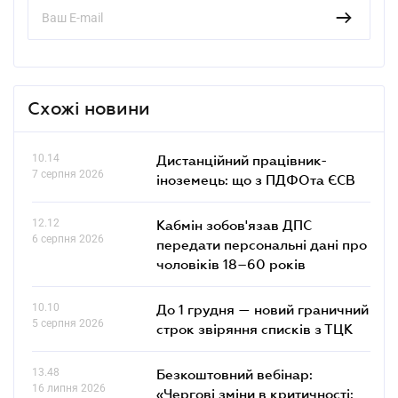
Схожі новини
10.14
Дистанційний працівник-
7 серпня 2026
іноземець: що з ПДФОта ЄСВ
12.12
Кабмін зобов'язав ДПС
6 серпня 2026
передати персональні дані про
чоловіків 18–60 років
10.10
До 1 грудня — новий граничний
5 серпня 2026
строк звіряння списків з ТЦК
13.48
Безкоштовний вебінар:
16 липня 2026
«Чергові зміни в критичності: