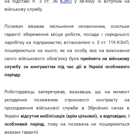
на підставі п. 3 ст. 36
КЗпП
у зв'язку із вступом на
військову службу.
Позивач вважав звільнення незаконним, оскільки
гарантії збереження місця роботи, посади і середнього
заробітку на підприємстві, встановлені ч. 3 ст. 119 КЗпП,
поширюються на нього, як на особу, яка на виконання
свого військового обов'язку була
прийнята на військову
службу за контрактом під час дії в Україні особливого
періоду
.
Роботодавець заперечував, вказавши, що на момент
укладення позивачем строкового контракту на
проходження військової служби в Збройних силах в
Україні
відсутня мобілізація (крім цільової), а відповідно, і
особливий період,
тому на позивача не поширюються
вказані гарантії.