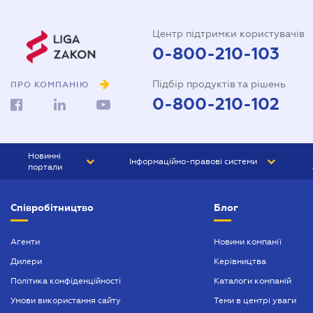
Центр підтримки користувачів
0-800-210-103
Підбір продуктів та рішень
ПРО КОМПАНІЮ
0-800-210-102
Новинні
Інформаційно-правові системи
портали
ЮРЛІГА
Право України
Співробітництво
Блог
БІЗНЕС
ГРАНД
БУХГАЛТЕР.ua
ПРАЙМ
Агенти
Новини компанії
Дилери
Керівництва
БУХГАЛТЕР ПРОФ
Політика конфіденційності
Каталоги компаній
ЮРИСТ ПРОФ
Умови використання сайту
Теми в центрі уваги
ЮРИСТ