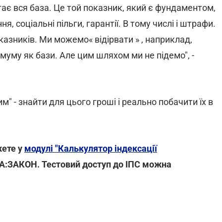
ає вся база. Це той показник, який є фундаментом,
ня, соціальні пільги, гарантії. В тому числі і штрафи.
азників. Ми можемо« відірвати » , наприклад,
муму як бази. Але цим шляхом ми не підемо", -
" - знайти для цього гроші і реально побачити їх в
жете у
модулі "Калькулятор індексації
А:ЗАКОН. Тестовий доступ до ІПС можна