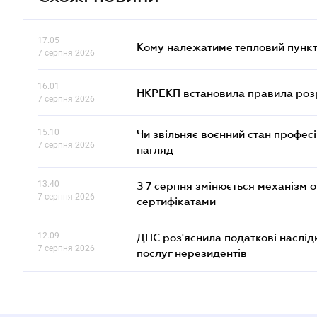
17.05
Кому належатиме тепловий пункт
7 серпня 2026
16.01
НКРЕКП встановила правила розра
7 серпня 2026
15.10
Чи звільняє воєнний стан профес
7 серпня 2026
нагляд
13.40
З 7 серпня змінюється механізм 
7 серпня 2026
сертифікатами
12.09
ДПС роз'яснила податкові наслід
7 серпня 2026
послуг нерезидентів