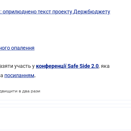
а: оприлюднено текст проекту Держбюджету
ного опалення
взяти участь у
конференції Safe Side 2.0
, яка
за
посиланням
.
двищити в два рази