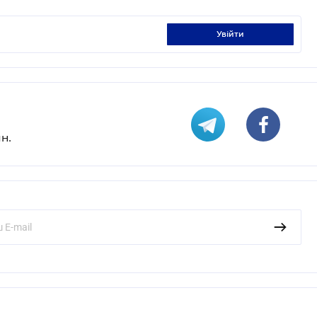
увійти
н.