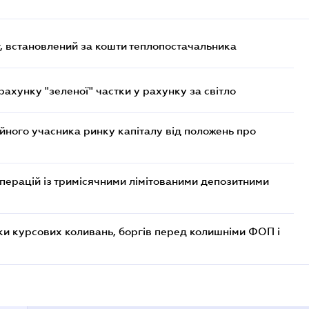
, встановлений за кошти теплопостачальника
хунку "зеленої" частки у рахунку за світло
ійного учасника ринку капіталу від положень про
операцій із тримісячними лімітованими депозитними
ки курсових коливань, боргів перед колишніми ФОП і