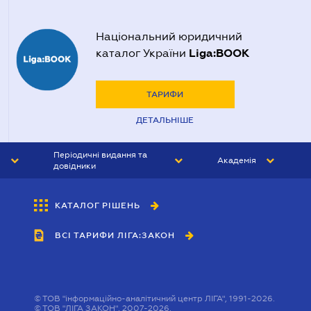
Національний юридичний
Liga:BOOK
каталог України
ТАРИФИ
ДЕТАЛЬНІШЕ
Періодичні видання та
Академія
довідники
ЮРИСТ&ЗАКОН
АКАДЕМІЯ ЛІГА:ЗАКОН
КАТАЛОГ РІШЕНЬ
БУХГАЛТЕР&ЗАКОН
ВСІ ТАРИФИ ЛІГА:ЗАКОН
ВІСНИК МСФЗ
ІНТЕРБУХ
ОСОБИСТИЙ ЕКСПЕРТ
©
ТОВ "інформаційно-аналітичний центр ЛІГА", 1991-2026.
©
ТОВ "ЛІГА ЗАКОН", 2007-2026.