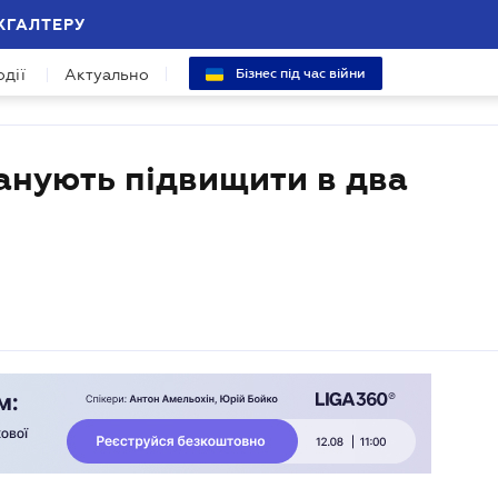
ХГАЛТЕРУ
одії
Актуально
Бізнес під час війни
анують підвищити в два