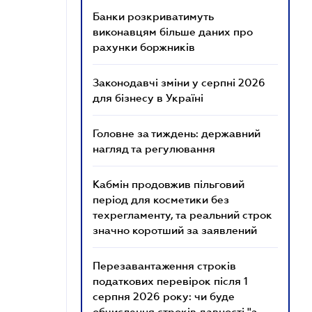
Банки розкриватимуть
виконавцям більше даних про
рахунки боржників
Законодавчі зміни у серпні 2026
для бізнесу в Україні
Головне за тиждень: державний
нагляд та регулювання
Кабмін продовжив пільговий
період для косметики без
техрегламенту, та реальний строк
значно коротший за заявлений
Перезавантаження строків
податкових перевірок після 1
серпня 2026 року: чи буде
обчислення строків давності "з