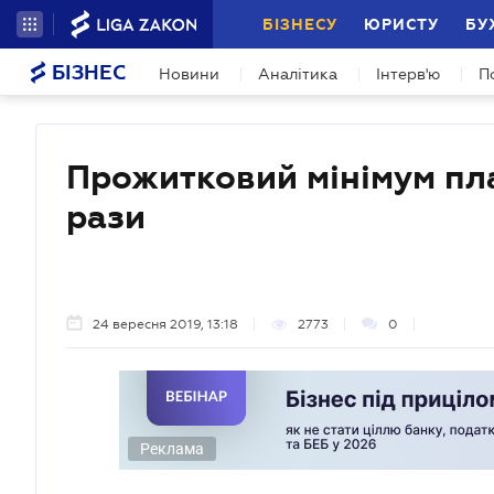
БІЗНЕСУ
ЮРИСТУ
БУ
БІЗНЕС
Новини
Аналітика
Інтерв'ю
П
Прожитковий мінімум пл
рази
24 вересня 2019, 13:18
2773
0
Реклама