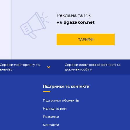
Реклама та PR
ligazakon.net
на
ТАРИФИ
Сервіси моніторингу та
Сервіси електронної звітності та
аналізу
документообігу
CONTR AGENT
Liga:REPORT
Підтримка та контакти
SMS-МАЯК
VERDICTUM
Підтримка абонентів
Напишіть нам
SEMANTRUM
Розсилки
SMS-МАЯК ІПОТЕКА
Контакти