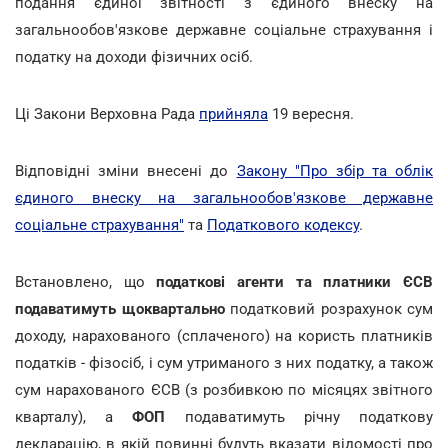
подання єдиної звітності з єдиного внеску на
загальнообов'язкове державне соціальне страхування і
податку на доходи фізичних осіб.
Ці Закони Верховна Рада
прийняла
19 вересня.
Відповідні зміни внесені до
Закону "Про збір та облік
єдиного внеску на загальнообов'язкове державне
соціальне страхування"
та
Податкового кодексу
.
Встановлено, що
податкові агенти та платники ЄСВ
подаватимуть щоквартально
податковий розрахунок сум
доходу, нарахованого (сплаченого) на користь платників
податків - фізосіб, і сум утриманого з них податку, а також
сум нарахованого ЄСВ (з розбивкою по місяцях звітного
кварталу), а
ФОП
подаватимуть річну податкову
декларацію, в якій
повинні будуть вказати відомості про