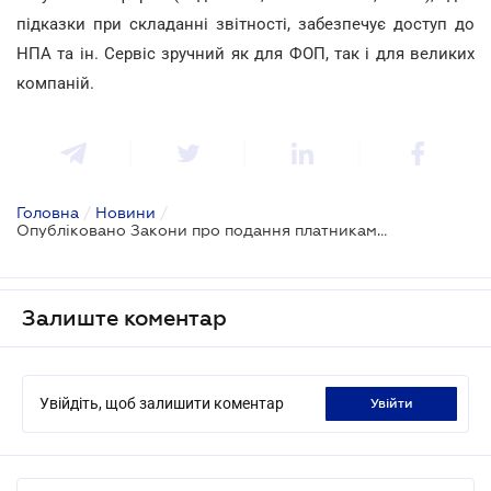
підказки при складанні звітності, забезпечує доступ до
НПА та ін. Сервіс зручний як для ФОП, так і для великих
компаній.
Головна
/
Новини
/
Опубліковано Закони про подання платниками ЄСВ і ПДФО єдиної звітності
Залиште коментар
Увійдіть, щоб залишити коментар
увійти