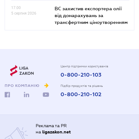
17.00
ВС захистив експортера олії
5 серпня 2026
від донарахувань за
трансфертним ціноутворенням
Центр підтримки користувачів
0-800-210-103
ПРО КОМПАНІЮ
Підбір продуктів та рішень
0-800-210-102
Реклама та PR
на
ligazakon.net