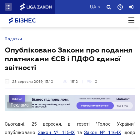
UA
БІЗНЕС
Податки
Опубліковано Закони про подання
платниками ЄСВ і ПДФО єдиної
звітності
25 вересня 2019, 13:10
1512
0
Реклама
Сьогодні, 25 вересня, в гезеті "Голос України"
опубліковано
Закон № 115-IX
та
Закон № 116-ІХ
щодо