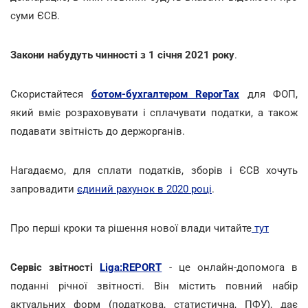
суми ЄСВ.
Закони набудуть чинності
з 1 січня 2021 року
.
Скористайтеся
ботом-бухгалтером ReporTax
для ФОП,
який вміє розраховувати і сплачувати податки, а також
подавати звітність до держорганів.
Нагадаємо, для сплати податків, зборів і ЄСВ хочуть
запровадити
єдиний рахунок в 2020 році
.
Про перші кроки та рішення нової влади читайте
тут
Сервіс звітності
Liga:REPORT
- це онлайн-допомога в
поданні річної звітності. Він містить повний набір
актуальних форм (податкова, статистична, ПФУ), дає