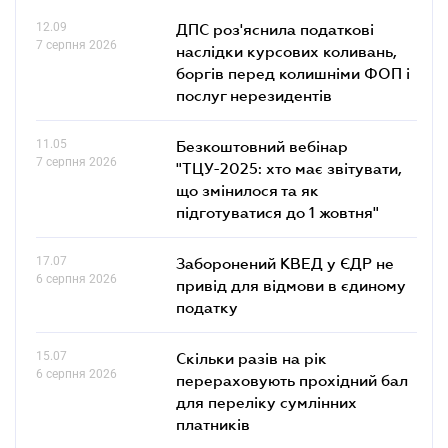
12.09
ДПС роз'яснила податкові
7 серпня 2026
наслідки курсових коливань,
боргів перед колишніми ФОП і
послуг нерезидентів
11.05
Безкоштовний вебінар
7 серпня 2026
"ТЦУ-2025: хто має звітувати,
що змінилося та як
підготуватися до 1 жовтня"
17.07
Заборонений КВЕД у ЄДР не
6 серпня 2026
привід для відмови в єдиному
податку
15.07
Скільки разів на рік
6 серпня 2026
перераховують прохідний бал
для переліку сумлінних
платників