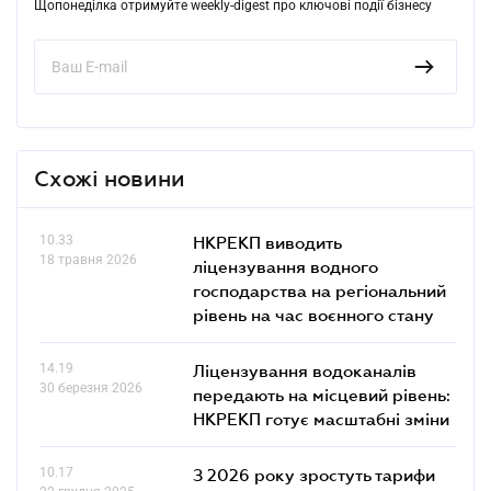
Щопонеділка отримуйте weekly-digest про ключові події бізнесу
Схожі новини
10.33
НКРЕКП виводить
18 травня 2026
ліцензування водного
господарства на регіональний
рівень на час воєнного стану
14.19
Ліцензування водоканалів
30 березня 2026
передають на місцевий рівень:
НКРЕКП готує масштабні зміни
10.17
З 2026 року зростуть тарифи