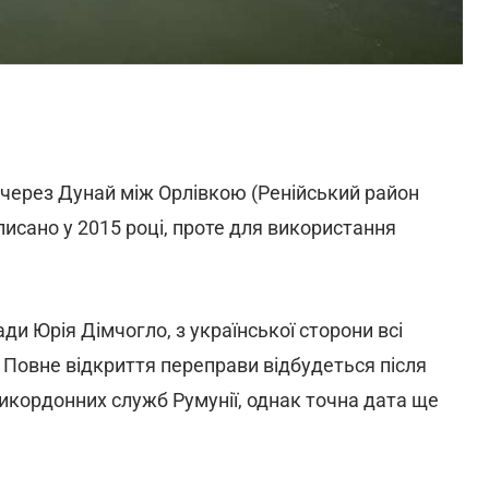
 через Дунай між Орлівкою (Ренійський район
дписано у 2015 році, проте для використання
и Юрія Дімчогло, з української сторони всі
. Повне відкриття переправи відбудеться після
рикордонних служб Румунії, однак точна дата ще