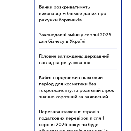
Банки розкриватимуть
виконавцям більше даних про
рахунки боржників
Законодавчі зміни у серпні 2026
для бізнесу в Україні
Головне за тиждень: державний
нагляд та регулювання
Кабмін продовжив пільговий
період для косметики без
техрегламенту, та реальний строк
значно коротший за заявлений
Перезавантаження строків
податкових перевірок після 1
серпня 2026 року: чи буде
обчислення строків давності "з