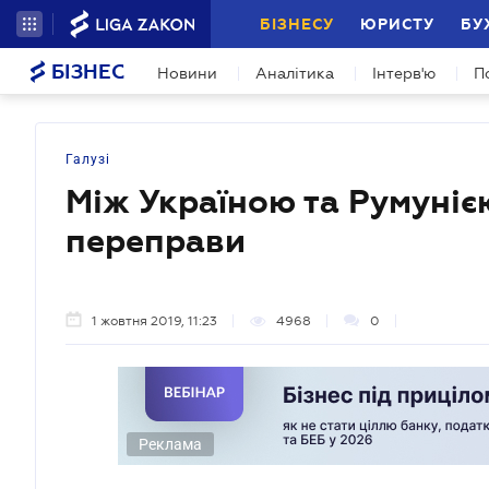
БІЗНЕСУ
ЮРИСТУ
БУ
БІЗНЕС
Новини
Аналітика
Інтерв'ю
П
Галузі
Між Україною та Румуніє
переправи
1 жовтня 2019, 11:23
4968
0
Реклама