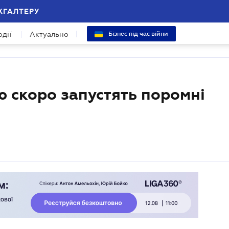
ХГАЛТЕРУ
одії
Актуально
Бізнес під час війни
ю скоро запустять поромні