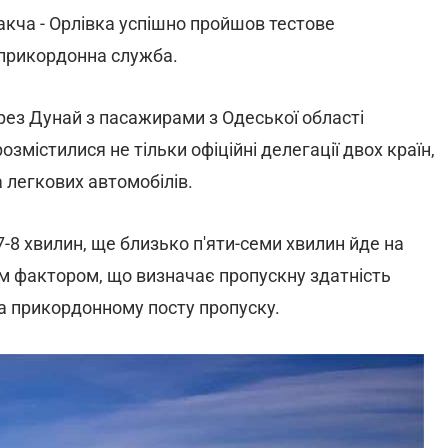
акча - Орлівка успішно пройшов тестове
рикордонна служба.
ерез Дунай з пасажирами з Одеської області
розмістилися не тільки офіційні делегації двох країн,
 легкових автомобілів.
-8 хвилин, ще близько п'яти-семи хвилин йде на
им фактором, що визначає пропускну здатність
а прикордонному посту пропуску.