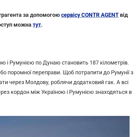
нтрагента за допомогою
сервісу CONTR AGENT
від
доступ можна
тут
.
ю і Румунією по Дунаю становить 187 кілометрів.
або поромної переправи. Щоб потрапити до Румунії з
хати через Молдову, роблячи додатковий гак. А всі
ерез кордон між Україною і Румунією знаходяться в