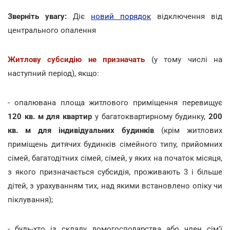
Зверніть увагу:
Діє
новий порядок
відключення від
центрального опалення
Житлову субсидію
не призначать
(у тому числі на
наступний період), якщо:
- опалювана площа житлового приміщення перевищує
120 кв. м для квартир
у багатоквартирному будинку,
200
кв. м
для індивідуальних будинків
(крім житлових
приміщень дитячих будинків сімейного типу, прийомних
сімей, багатодітних сімей, сімей, у яких на початок місяця,
з якого призначається субсидія, проживають 3 і більше
дітей, з урахуванням тих, над якими встановлено опіку чи
піклування);
- будь-хто із складу домогосподарства або член сім'ї