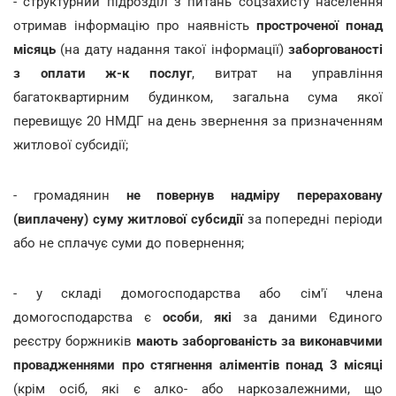
- структурний підрозділ з питань соцзахисту населення
отримав інформацію про наявність
простроченої понад
місяць
(на дату надання такої інформації)
заборгованості
з оплати ж-к послуг
, витрат на управління
багатоквартирним будинком, загальна сума якої
перевищує 20 НМДГ на день звернення за призначенням
житлової субсидії;
- громадянин
не повернув надміру перераховану
(виплачену) суму житлової субсидії
за попередні періоди
або не сплачує суми до повернення;
- у складі домогосподарства або сім'ї члена
домогосподарства є
особи
,
які
за даними Єдиного
реєстру боржників
мають заборгованість за виконавчими
провадженнями про стягнення аліментів понад 3 місяці
(крім осіб, які є алко- або наркозалежними, що