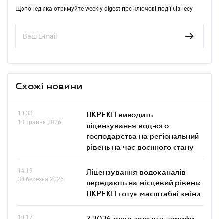
Щопонеділка отримуйте weekly-digest про ключові події бізнесу
Схожі новини
10.33
НКРЕКП виводить
18 травня 2026
ліцензування водного
господарства на регіональний
рівень на час воєнного стану
14.19
Ліцензування водоканалів
30 березня 2026
передають на місцевий рівень:
НКРЕКП готує масштабні зміни
10.17
З 2026 року зростуть тарифи