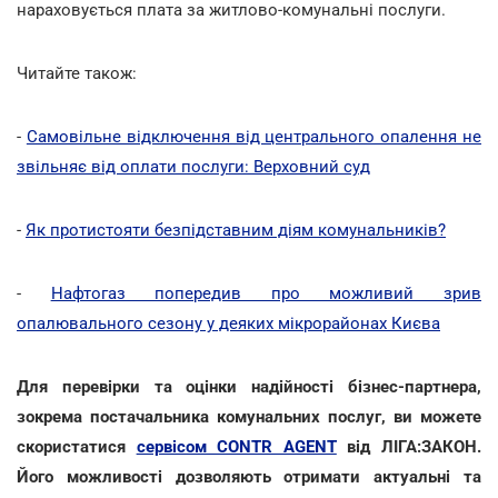
нараховується плата за житлово-комунальні послуги.
Читайте також:
-
Самовільне відключення від центрального опалення не
звільняє від оплати послуги: Верховний суд
-
Як протистояти безпідставним діям комунальників?
-
Нафтогаз попередив про можливий зрив
опалювального сезону у деяких мікрорайонах Києва
Для перевірки та оцінки надійності бізнес-партнера,
зокрема постачальника комунальних послуг, ви можете
скористатися
сервісом CONTR AGENT
від ЛІГА:ЗАКОН.
Його можливості дозволяють отримати актуальні та