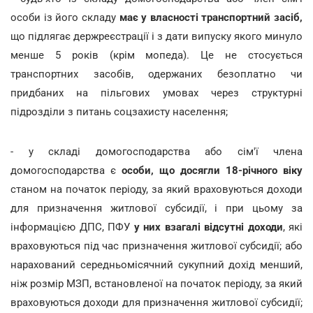
особи із його складу
має у власності транспортний засіб,
що підлягає держреєстрації і з дати випуску якого минуло
менше 5 років (крім мопеда). Це не стосується
транспортних засобів, одержаних безоплатно чи
придбаних на пільгових умовах через структурні
підрозділи з питань соцзахисту населення;
- у складі домогосподарства або сім'ї члена
домогосподарства є
особи, що досягли 18-річного віку
станом на початок періоду, за який враховуються доходи
для призначення житлової субсидії, і при цьому за
інформацією ДПС, ПФУ
у них взагалі відсутні доходи
, які
враховуються під час призначення житлової субсидії; або
нарахований середньомісячний сукупний дохід менший,
ніж розмір МЗП, встановленої на початок періоду, за який
враховуються доходи для призначення житлової субсидії;