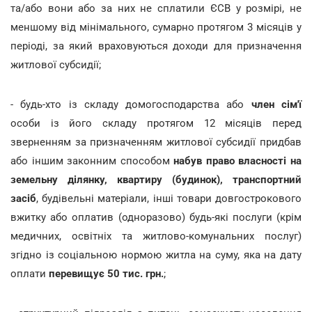
та/або вони або за них не сплатили ЄСВ у розмірі, не
меншому від мінімального, сумарно протягом 3 місяців у
періоді, за який враховуються доходи для призначення
житлової субсидії;
- будь-хто із складу домогосподарства або
член сім'ї
особи із його складу протягом 12 місяців перед
зверненням за призначенням житлової субсидії придбав
або іншим законним способом
набув
право власності на
земельну ділянку, квартиру (будинок), транспортний
засіб
, будівельні матеріали, інші товари довгострокового
вжитку
або оплатив (одноразово) будь-які послуги (крім
медичних, освітніх та житлово-комунальних послуг)
згідно із соціальною нормою житла на суму, яка на дату
оплати
перевищує 50 тис. грн.
;