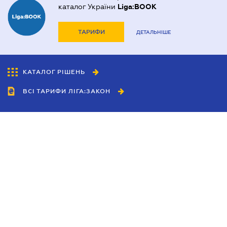
каталог України
Liga:BOOK
ТАРИФИ
ДЕТАЛЬНІШЕ
КАТАЛОГ РІШЕНЬ
ВСІ ТАРИФИ ЛІГА:ЗАКОН
Співробітництво
Агенти
Дилери
Політика конфіденційності
Умови використання сайту
Реклама
Блог