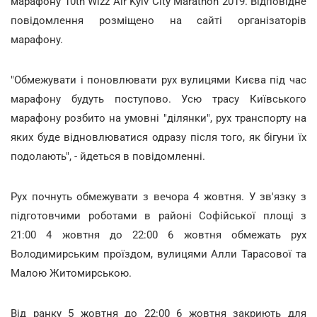
марафону 10th Wizz Air Kyiv City Marathon 2019. Відповідне
повідомлення розміщено на сайті організаторів
марафону.
"Обмежувати і поновлювати рух вулицями Києва під час
марафону будуть поступово. Усю трасу Київського
марафону розбито на умовні "ділянки", рух транспорту на
яких буде відновлюватися одразу після того, як бігуни їх
подолають", - йдеться в повідомленні.
Рух почнуть обмежувати з вечора 4 жовтня. У зв'язку з
підготовчими роботами в районі Софійської площі з
21:00 4 жовтня до 22:00 6 жовтня обмежать рух
Володимирським проїздом, вулицями Алли Тарасової та
Малою Житомирською.
Від ранку 5 жовтня до 22:00 6 жовтня закриють для