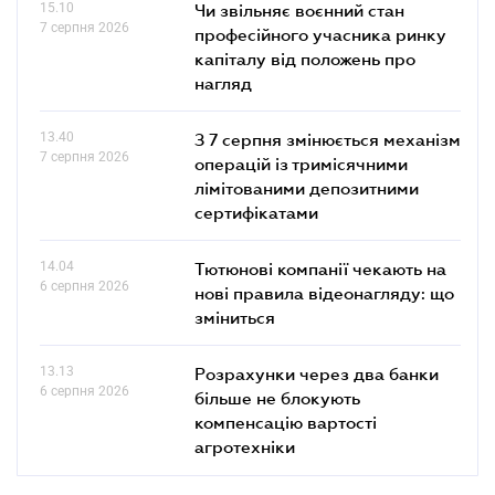
15.10
Чи звільняє воєнний стан
7 серпня 2026
професійного учасника ринку
капіталу від положень про
нагляд
13.40
З 7 серпня змінюється механізм
7 серпня 2026
операцій із тримісячними
лімітованими депозитними
сертифікатами
14.04
Тютюнові компанії чекають на
6 серпня 2026
нові правила відеонагляду: що
зміниться
13.13
Розрахунки через два банки
6 серпня 2026
більше не блокують
компенсацію вартості
агротехніки