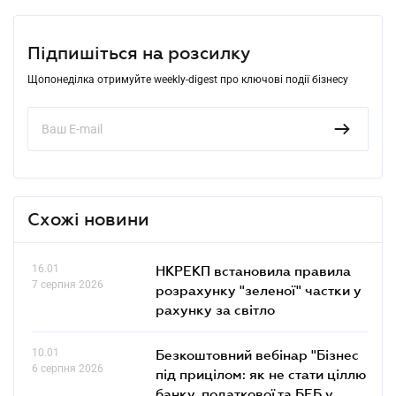
Підпишіться на розсилку
Щопонеділка отримуйте weekly-digest про ключові події бізнесу
Схожі новини
16.01
НКРЕКП встановила правила
7 серпня 2026
розрахунку "зеленої" частки у
рахунку за світло
10.01
Безкоштовний вебінар "Бізнес
6 серпня 2026
під прицілом: як не стати ціллю
банку, податкової та БЕБ у