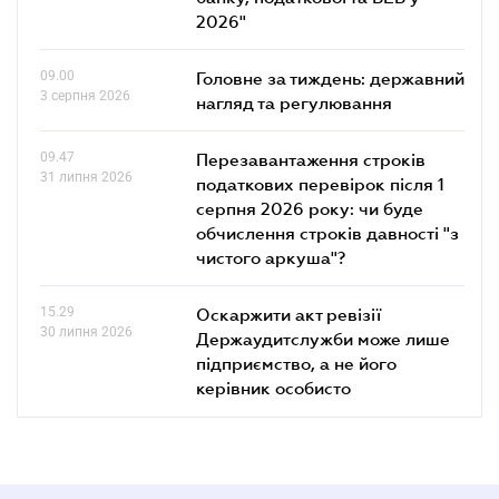
2026"
09.00
Головне за тиждень: державний
3 серпня 2026
нагляд та регулювання
09.47
Перезавантаження строків
31 липня 2026
податкових перевірок після 1
серпня 2026 року: чи буде
обчислення строків давності "з
чистого аркуша"?
15.29
Оскаржити акт ревізії
30 липня 2026
Держаудитслужби може лише
підприємство, а не його
керівник особисто