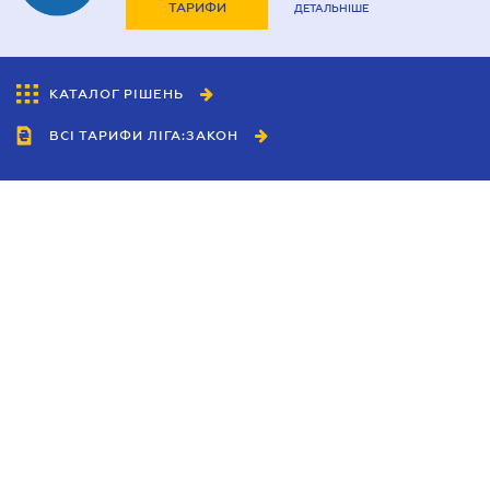
ТАРИФИ
ДЕТАЛЬНІШЕ
КАТАЛОГ РІШЕНЬ
ВСІ ТАРИФИ ЛІГА:ЗАКОН
Співробітництво
Агенти
Дилери
Політика конфіденційності
Умови використання сайту
Реклама
Блог
Новини компанії
Керівництва