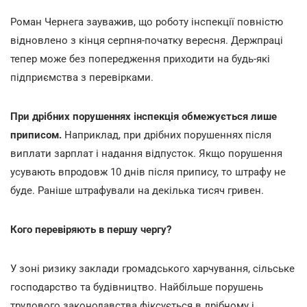
Роман Чернега зауважив, що роботу інспекції повністю
відновлено з кінця серпня-початку вересня. Держпраці
тепер може без попередження приходити на будь-які
підприємства з перевірками.
При дрібних порушеннях інспекція обмежується лише
приписом.
Наприклад, при дрібних порушеннях після
виплати зарплат і надання відпусток. Якщо порушення
усувають впродовж 10 днів після припису, то штрафу не
буде. Раніше штрафували на декілька тисяч гривен.
Кого перевіряють в першу чергу?
У зоні ризику заклади громадського харчування, сільське
господарство та будівництво. Найбільше порушень
трудового законодавства фіксується в дрібному і