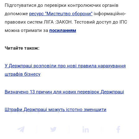
Підготуватися до перевірки контролюючих органів
допоможе
ресурс "Мистецтво оборони"
інформаційно-
правових систем ЛІГА :ЗАКОН. Тестовий доступ до ІПС
можна отримати за
посиланням
Читайте також:
У Держпраці розповіли про нові правила нарахування
штрафів бізнесу
Визначено 13 причин для нових перевірок Держпраці
Штрафи Держпраці можуть істотно зменшити