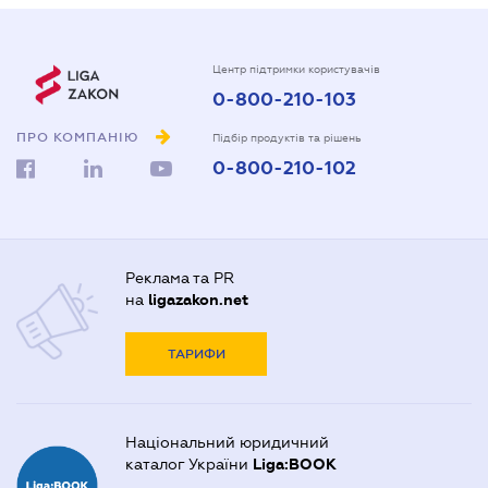
Центр підтримки користувачів
0-800-210-103
ПРО КОМПАНІЮ
Підбір продуктів та рішень
0-800-210-102
Реклама та PR
на
ligazakon.net
ТАРИФИ
Національний юридичний
каталог України
Liga:BOOK