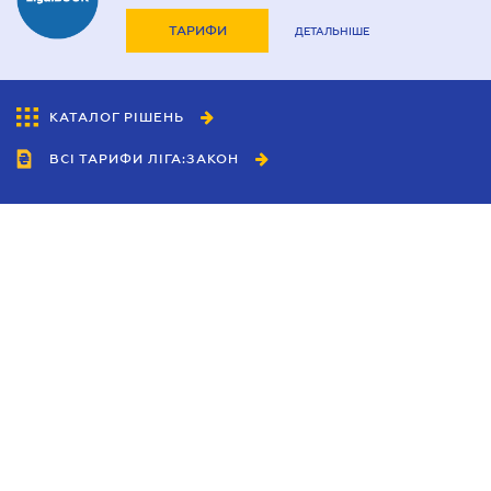
ТАРИФИ
ДЕТАЛЬНІШЕ
КАТАЛОГ РІШЕНЬ
ВСІ ТАРИФИ ЛІГА:ЗАКОН
Співробітництво
Агенти
Дилери
Політика конфіденційності
Умови використання сайту
Реклама
Блог
Новини компанії