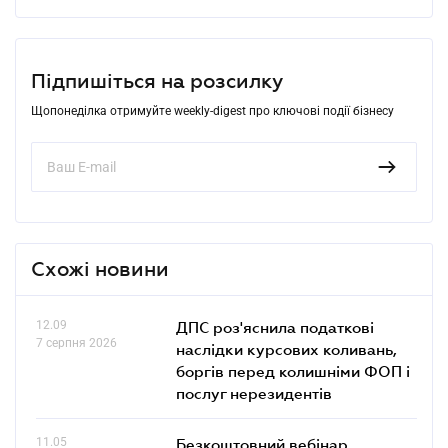
Підпишіться на розсилку
Щопонеділка отримуйте weekly-digest про ключові події бізнесу
Схожі новини
12.09
ДПС роз'яснила податкові
7 серпня 2026
наслідки курсових коливань,
боргів перед колишніми ФОП і
послуг нерезидентів
11.05
Безкоштовний вебінар