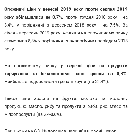
Споживчі ціни у вересні 2019 року проти серпня 2019
року збільшилися на 0,7%
, проти грудня 2018 року - на
3,4%, у порівнянні з вереснем 2018 року - на 7,5%. За
січень-вересень 2019 року інфляція на споживчому ринку
становила 8,8% у порівнянні з аналогічним періодом 2018
року.
На
споживчому ринку
у вересні
ціни на продукти
харчування та безалкогольні напої зросли на 0,3%
.
Найбільше подорожчали гречані крупи (на 21,4%).
Також ціни зросли на фрукти, молоко та молочну
продукцію, масло, рибу та продукти з риби, рис, м'ясо та
м'ясопродукти (на 2,4-0,6%).
При цьому на 6,3-1% подешевшали яйця, овочі, цукор.