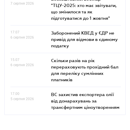
7 серпня 2026
"ТЦУ-2025: хто має звітувати,
що змінилося та як
підготуватися до 1 жовтня"
17.07
Заборонений КВЕД у ЄДР не
6 серпня 2026
привід для відмови в єдиному
податку
15.07
Скільки разів на рік
6 серпня 2026
перераховують прохідний бал
для переліку сумлінних
платників
17.00
ВС захистив експортера олії
5 серпня 2026
від донарахувань за
трансфертним ціноутворенням