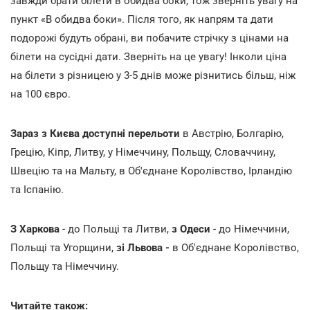
завжди брати білети в обидва боки, тож зверніть увагу на
пункт «В обидва боки». Після того, як напрям та дати
подорожі будуть обрані, ви побачите стрічку з цінами на
білети на сусідні дати. Зверніть на це увагу! Інколи ціна
на білети з різницею у 3-5 днів може різнитись більш, ніж
на 100 євро.
Зараз з Києва доступні перельоти
в Австрію, Болгарію,
Грецію, Кіпр, Литву, у Німеччину, Польщу, Словаччину,
Швецію та на Мальту, в Об'єднане Королівство, Ірландію
та Іспанію.
З Харкова
- до Польщі та Литви,
з Одеси
- до Німеччини,
Польщі та Угорщини,
зі Львова -
в Об'єднане Королівство,
Польщу та Німеччину.
Читайте також: