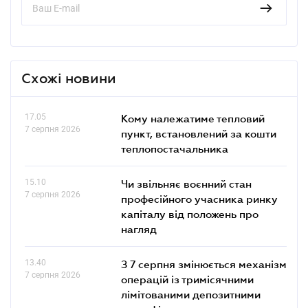
Схожі новини
17.05
Кому належатиме тепловий
7 серпня 2026
пункт, встановлений за кошти
теплопостачальника
15.10
Чи звільняє воєнний стан
7 серпня 2026
професійного учасника ринку
капіталу від положень про
нагляд
13.40
З 7 серпня змінюється механізм
7 серпня 2026
операцій із тримісячними
лімітованими депозитними