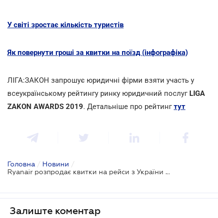
У світі зростає кількість туристів
Як повернути гроші за квитки на поїзд (інфографіка)
ЛІГА:ЗАКОН запрошує юридичні фірми взяти участь у
всеукраїнському рейтингу ринку юридичний послуг
LIGA
ZAKON AWARDS 2019
. Детальніше про рейтинг
тут
Головна
/
Новини
/
Ryanair розпродає квитки на рейси з України від 10 євро
Залиште коментар