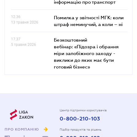
інформацію про транспорт
12.36
Помилка у звітності МГК: коли
13 травня 2026
штраф неминучий, а коли – ні
17.37
Безкоштовний
5 травня 2026
вебінар: «Підозра і обрання
міри запобіжного заходу -
виклики до яких має бути
готовий бізнес»
Центр підтримки користувачів
0-800-210-103
ПРО КОМПАНІЮ
Підбір продуктів та рішень