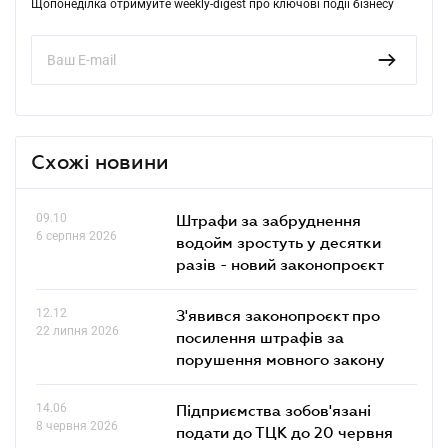
Щопонеділка отримуйте weekly-digest про ключові події бізнесу
Схожі новини
09.10
Штрафи за забруднення
6 серпня 2026
водойм зростуть у десятки
разів - новий законопроєкт
12.12
З'явився законопроєкт про
22 липня 2026
посилення штрафів за
порушення мовного закону
14.06
Підприємства зобов'язані
8 червня 2026
подати до ТЦК до 20 червня