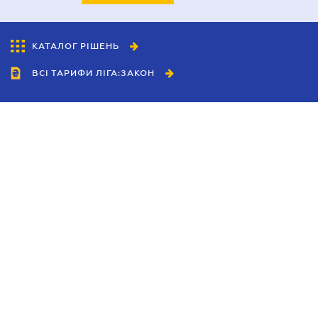
КАТАЛОГ РІШЕНЬ
ВСІ ТАРИФИ ЛІГА:ЗАКОН
Співробітництво
Агенти
Дилери
Політика конфіденційності
Умови використання сайту
Реклама
Блог
Новини компанії
Керівництва
Каталоги компаній