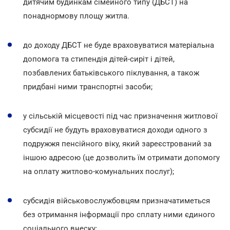
дитячим будинкам сімейного типу (ДБСТ) на
понаднормову площу житла.
до доходу ДБСТ не буде враховуватися матеріальна
допомога та стипендія дітей-сиріт і дітей,
позбавлених батьківського піклування, а також
придбані ними транспортні засоби;
у сільській місцевості під час призначення житлової
субсидії не будуть враховуватися доходи одного з
подружжя пенсійного віку, який зареєстрований за
іншою адресою (це дозволить їм отримати допомогу
на оплату житлово-комунальних послуг);
субсидія військовослужбовцям призначатиметься
без отримання інформації про сплату ними єдиного
соціального внеску;