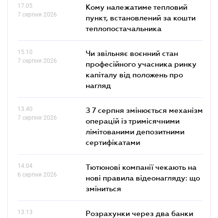
17.05
Кому належатиме тепловий
7 серпня 2026
пункт, встановлений за кошти
теплопостачальника
15.10
Чи звільняє воєнний стан
7 серпня 2026
професійного учасника ринку
капіталу від положень про
нагляд
13.40
З 7 серпня змінюється механізм
7 серпня 2026
операцій із тримісячними
лімітованими депозитними
сертифікатами
14.04
Тютюнові компанії чекають на
6 серпня 2026
нові правила відеонагляду: що
зміниться
13.13
Розрахунки через два банки