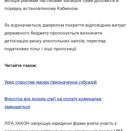
місяців рівними частинами залишок суми допомоги в
порядку, встановленому Кабміном.
Як відзначається, джерелом покриття відповідних витрат
державного бюджету пропонується визначити
детінізацію ринку алкогольних напоїв, перегляд
податкових пільг і інші пропозиції.
Читайте також:
Уряд спростив умови призначення субсидій
Відсоток від доходу сім'ї на оплату комуналки
зменшиться
ЛІГА:ЗАКОН запрошує юридичні фірми взяти участь у