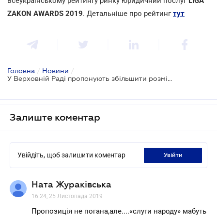
всеукраїнському рейтингу ринку юридичний послуг
LIGA
ZAKON AWARDS 2019
. Детальніше про рейтинг
тут
Головна
/
Новини
/
У Верховній Раді пропонують збільшити розмір допомоги при народженні дитини
Залиште коментар
Увійдіть, щоб залишити коментар
увійти
Ната Жураківська
16.24, 25 Листопада 2019
Пропозиція не погана,але....«слуги народу» мабуть