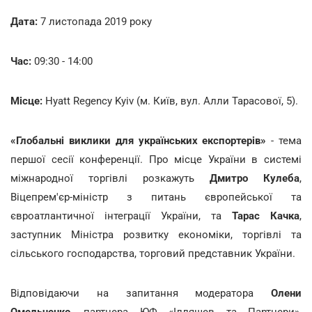
Дата:
7 листопада 2019 року
Час:
09:30 - 14:00
Місце:
Hyatt Regency Kyiv (м. Київ, вул. Алли Тарасової, 5).
«Глобальні виклики для українських експортерів»
- тема
першої сесії конференції. Про місце України в системі
міжнародної торгівлі розкажуть
Дмитро Кулеба
,
Віцепрем'єр-міністр з питань європейської та
євроатлантичної інтеграції України, та
Тарас Качка
,
заступник Міністра розвитку економіки, торгівлі та
сільського господарства, торговий представник України.
Відповідаючи на запитання модератора
Олени
Омельченко
, партнера ЮФ «Ілляшев та Партнери»,