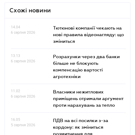
Схожі новини
14.04
Тютюнові компанії чекають на
6 серпня 2026
нові правила відеонагляду: що
зміниться
13.13
Розрахунки через два банки
6 серпня 2026
більше не блокують
компенсацію вартості
агротехніки
11.02
Власники нежитлових
6 серпня 2026
приміщень отримали аргумент
проти нарахувань за тепло
16.05
ПДВ на всі посилки з-за
5 серпня 2026
кордону: як зміниться
розмитнення для