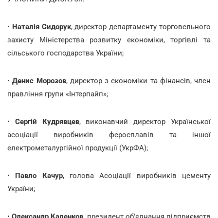
•
Наталія Сидорук
, директор департаменту торговельного
захисту Міністерства розвитку економіки, торгівлі та
сільського господарства України;
•
Денис Морозов
, директор з економіки та фінансів, член
правління групи «Інтерпайп»;
•
Сергій Кудрявцев
, виконавчий директор Української
асоціації виробників феросплавів та іншої
електрометалургійної продукції (УкрФА);
•
Павло Качур
, голова Асоціації виробників цементу
України;
•
Олександр Каленков
, президент об'єднання підприємств