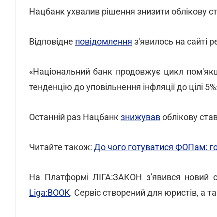
Нацбанк ухвалив рішення знизити облікову ста
Відповідне
повідомлення
з'явилось на сайті р
«Національний банк продовжує цикл пом'якш
тенденцію до уповільнення інфляції до цілі 5%»
Останній раз Нацбанк
знижував
облікову став
Читайте також:
До чого готуватися ФОПам: г
На Платформі ЛІГА:ЗАКОН з'явився новий с
Liga:BOOK
. Сервіс створений для юристів, а т