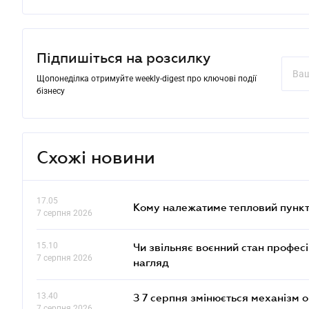
Підпишіться на розсилку
Щопонеділка отримуйте weekly-digest про ключові події
бізнесу
Схожі новини
17.05
Кому належатиме тепловий пункт
7 серпня 2026
15.10
Чи звільняє воєнний стан профес
7 серпня 2026
нагляд
13.40
З 7 серпня змінюється механізм 
7 серпня 2026