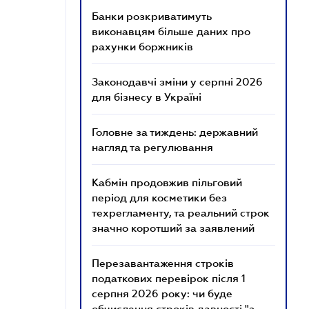
Банки розкриватимуть
виконавцям більше даних про
рахунки боржників
Законодавчі зміни у серпні 2026
для бізнесу в Україні
Головне за тиждень: державний
нагляд та регулювання
Кабмін продовжив пільговий
період для косметики без
техрегламенту, та реальний строк
значно коротший за заявлений
Перезавантаження строків
податкових перевірок після 1
серпня 2026 року: чи буде
обчислення строків давності "з