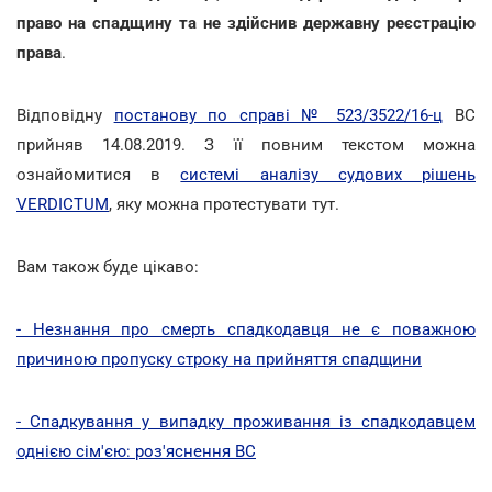
право на спадщину
та не здійснив державну реєстрацію
права
.
Відповідну
постанову по справі № 523/3522/16-ц
ВС
прийняв 14.08.2019. З її повним текстом можна
ознайомитися в
системі аналізу судових рішень
VERDICTUM
, яку можна протестувати тут.
Вам також буде цікаво:
- Незнання про смерть спадкодавця не є поважною
причиною пропуску строку на прийняття спадщини
- Спадкування у випадку проживання із спадкодавцем
однією сім'єю: роз'яснення ВС