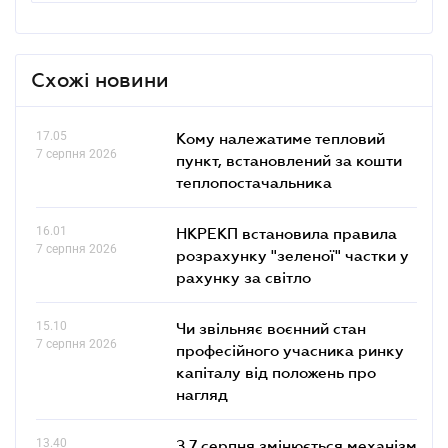
Схожі новини
17.05
Кому належатиме тепловий
7 серпня 2026
пункт, встановлений за кошти
теплопостачальника
16.01
НКРЕКП встановила правила
7 серпня 2026
розрахунку "зеленої" частки у
рахунку за світло
15.10
Чи звільняє воєнний стан
7 серпня 2026
професійного учасника ринку
капіталу від положень про
нагляд
13.40
З 7 серпня змінюється механізм