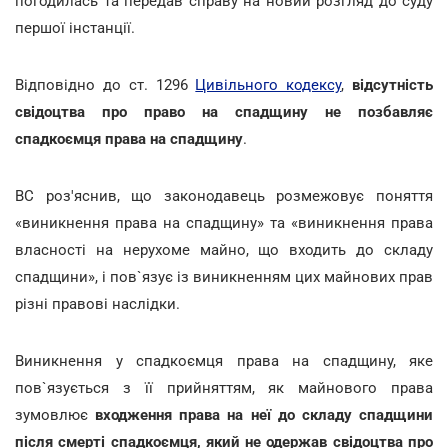
погодилась та передав справу на новий розгляд до суду
першої інстанції.
Відповідно до ст. 1296
Цивільного кодексу
,
відсутність
свідоцтва про право на спадщину не позбавляє
спадкоємця права на спадщину
.
ВС роз'яснив, що законодавець розмежовує поняття
«виникнення права на спадщину» та «виникнення права
власності на нерухоме майно, що входить до складу
спадщини», і пов`язує із виникненням цих майнових прав
різні правові наслідки.
Виникнення у спадкоємця права на спадщину, яке
пов`язується з її прийняттям, як майнового права
зумовлює
входження права на неї до складу спадщини
після смерті спадкоємця, який не одержав свідоцтва про