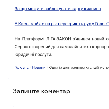
За що можуть заблокувати карту киянина
У Києві майже на рік перекриють рух у Голосі
На Платформі ЛІГА:ЗАКОН з'явився новий с
Сервіс створений для самозайнятих і корпора
юридичні послуги.
Головна
/
Новини
/
Залиште коментар