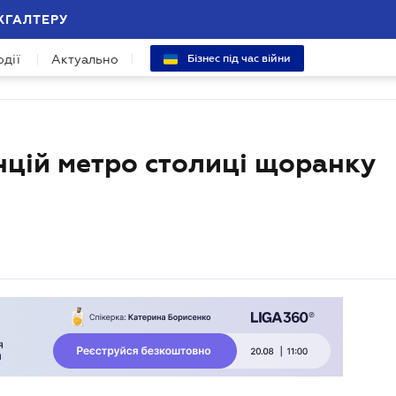
ХГАЛТЕРУ
одії
Актуально
Бізнес під час війни
нцій метро столиці щоранку