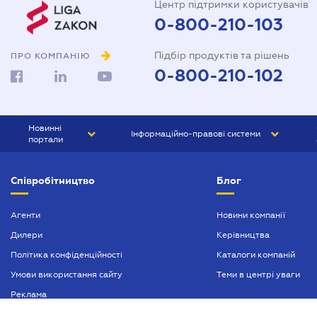
Центр підтримки користувачів
0-800-210-103
Підбір продуктів та рішень
ПРО КОМПАНІЮ
0-800-210-102
Новинні
Інформаційно-правові системи
портали
ЮРЛІГА
Право України
Співробітництво
Блог
БІЗНЕС
ГРАНД
БУХГАЛТЕР.ua
ПРАЙМ
Агенти
Новини компанії
Дилери
Керівництва
БУХГАЛТЕР ПРОФ
Політика конфіденційності
Каталоги компаній
ЮРИСТ ПРОФ
Умови використання сайту
Теми в центрі уваги
ЮРИСТ
Реклама
ПІДПРИЄМЕЦЬ