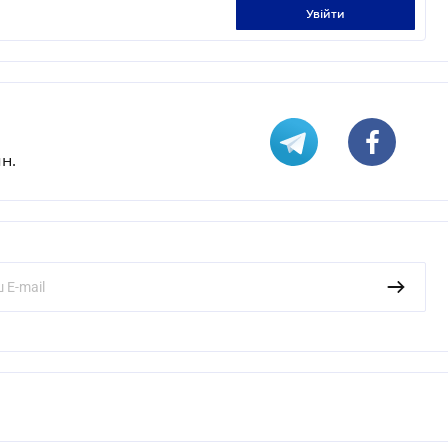
увійти
н.