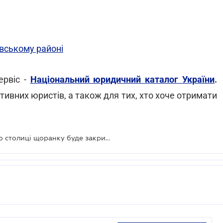
ївському районі
ервіс -
Національний юридичний каталог України
.
тивних юристів, а також для тих, хто хоче отримати
Одна із центральних станцій метро столиці щоранку буде закрита на вхід