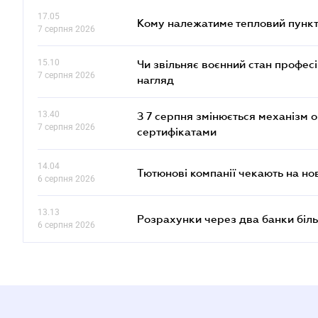
17.05
Кому належатиме тепловий пункт
7 серпня 2026
15.10
Чи звільняє воєнний стан профес
7 серпня 2026
нагляд
13.40
З 7 серпня змінюється механізм 
7 серпня 2026
сертифікатами
14.04
Тютюнові компанії чекають на но
6 серпня 2026
13.13
Розрахунки через два банки біль
6 серпня 2026