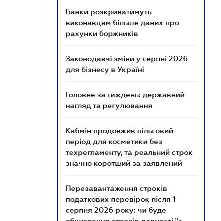
Банки розкриватимуть
виконавцям більше даних про
рахунки боржників
Законодавчі зміни у серпні 2026
для бізнесу в Україні
Головне за тиждень: державний
нагляд та регулювання
Кабмін продовжив пільговий
період для косметики без
техрегламенту, та реальний строк
значно коротший за заявлений
Перезавантаження строків
податкових перевірок після 1
серпня 2026 року: чи буде
обчислення строків давності "з