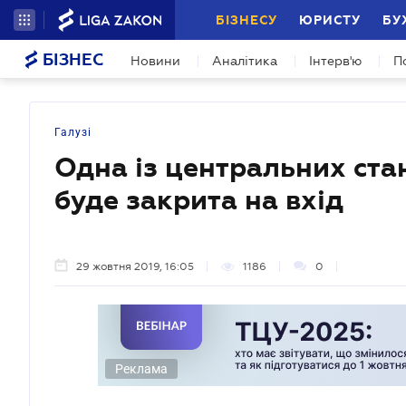
БІЗНЕСУ
ЮРИСТУ
БУ
БІЗНЕС
Новини
Аналітика
Інтерв'ю
П
Галузі
Одна із центральних ста
буде закрита на вхід
29 жовтня 2019, 16:05
1186
0
Реклама