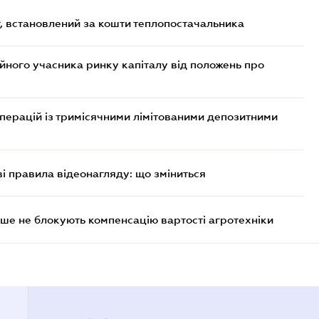
, встановлений за кошти теплопостачальника
ійного учасника ринку капіталу від положень про
операцій із тримісячними лімітованими депозитними
ві правила відеонагляду: що зміниться
ше не блокують компенсацію вартості агротехніки