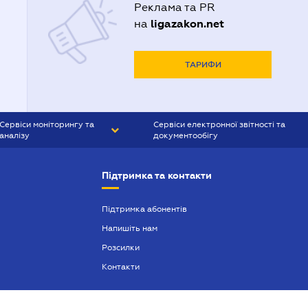
Реклама та PR
ligazakon.net
на
ТАРИФИ
Сервіси моніторингу та
Сервіси електронної звітності та
аналізу
документообігу
CONTR AGENT
Liga:REPORT
Підтримка та контакти
SMS-МАЯК
VERDICTUM
Підтримка абонентів
Напишіть нам
SEMANTRUM
Розсилки
SMS-МАЯК ІПОТЕКА
Контакти