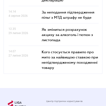
14.14
За неподання підтвердження
4 серпня 2026
пільг з МТД штрафу не буде
12.35
Як зміниться розрахунок
29 липня 2026
акцизу за алкоголь і тютюн з
листопада
14.07
Кого стосується правило про
27 липня 2026
мито за найвищою ставкою при
непідтвердженому походженні
товару
Центр підтримки користувачів