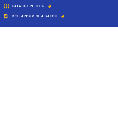
КАТАЛОГ РІШЕНЬ
ВСІ ТАРИФИ ЛІГА:ЗАКОН
Співробітництво
Агенти
Дилери
Політика конфіденційності
Умови використання сайту
Реклама
Блог
Новини компанії
Керівництва
Каталоги компаній
Теми в центрі уваги