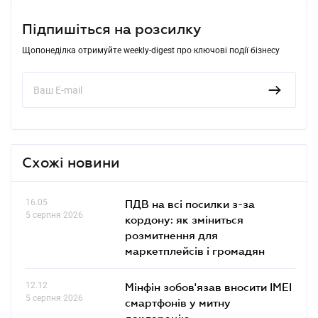
Підпишіться на розсилку
Щопонеділка отримуйте weekly-digest про ключові події бізнесу
Схожі новини
16.05
ПДВ на всі посилки з-за
5 серпня 2026
кордону: як зміниться
розмитнення для
маркетплейсів і громадян
12.12
Мінфін зобов'язав вносити IMEI
5 серпня 2026
смартфонів у митну
декларацію