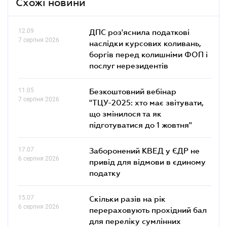
Схожі новини
12.09
ДПС роз'яснила податкові
7 серпня 2026
наслідки курсових коливань,
боргів перед колишніми ФОП і
послуг нерезидентів
11.05
Безкоштовний вебінар
7 серпня 2026
"ТЦУ-2025: хто має звітувати,
що змінилося та як
підготуватися до 1 жовтня"
17.07
Заборонений КВЕД у ЄДР не
6 серпня 2026
привід для відмови в єдиному
податку
15.07
Скільки разів на рік
6 серпня 2026
перераховують прохідний бал
для переліку сумлінних