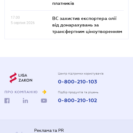
платників
17.00
ВС захистив експортера олії
5 серпня 2026
від донарахувань за
трансфертним ціноутворенням
Центр підтримки користувачів
0-800-210-103
ПРО КОМПАНІЮ
Підбір продуктів та рішень
0-800-210-102
Реклама та PR