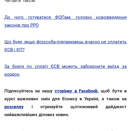
Читайте також:
До чого готуватися ФОПам: головні нововведення
законів про РРО
Що буде, якщо фізособа-підприємець вчасно не сплатить
ЄСВ і ЄП?
За борги по сплаті ЄСВ можуть заборонити виїзд за
кордон
Підписуйтесь на нашу
сторінку в Facebook
, щоб бути в
курсі важливих змін для бізнесу в Україні, а також на
розсилку
і отримуйте щотижневий дайджест
найважливіших ділових новин.