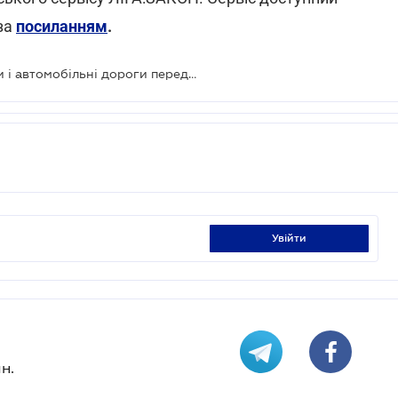
за
посиланням
.
Стало відомо, які аеропорти, порти і автомобільні дороги передадуть в концесію
увійти
н.