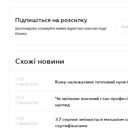
Підпишіться на розсилку
Щопонеділка отримуйте weekly-digest про ключові події
бізнесу
Схожі новини
17.05
Кому належатиме тепловий пункт
7 серпня 2026
15.10
Чи звільняє воєнний стан профес
7 серпня 2026
нагляд
13.40
З 7 серпня змінюється механізм 
7 серпня 2026
сертифікатами