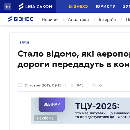
БІЗНЕСУ
ЮРИСТУ
БУ
БІЗНЕС
Новини
Аналітика
Інтерв'ю
П
Галузі
Стало відомо, які аеропо
дороги передадуть в ко
31 жовтня 2019, 09:15
943
0
Реклама