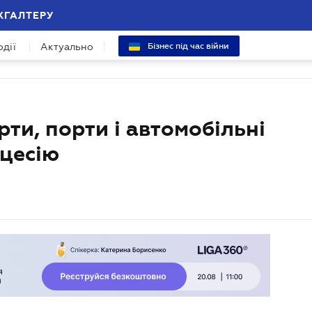
ХГАЛТЕРУ
одії
Актуально
Бізнес під час війни
рти, порти і автомобільні
нцесію