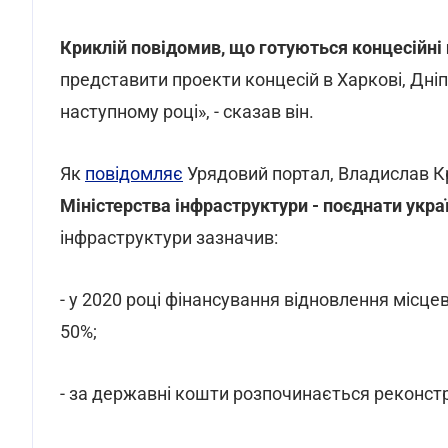
Криклій повідомив, що готуються концесійні 
представити проекти концесій в Харкові, Дні
наступному році», - сказав він.
Як
повідомляє
Урядовий портал, Владислав К
Міністерства інфраструктури - поєднати укра
інфраструктури зазначив:
- у 2020 році фінансування відновлення місц
50%;
- за державні кошти розпочинається реконстр