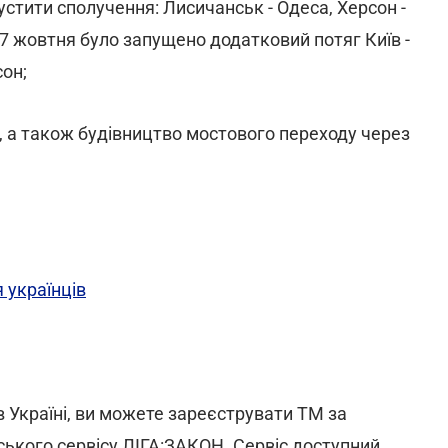
стити сполучення: Лисичанськ - Одеса, Херсон -
27 жовтня було запущено додатковий потяг Київ -
сон;
ні, а також будівництво мостового переходу через
 українців
 Україні, ви можете зареєструвати ТМ за
рського сервісу ЛІГА:ЗАКОН. Сервіс доступний