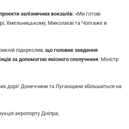
проекти залізничних вокзалів:
«Ми готові
прі, Хмельницькому, Миколаєві та Чопі вже в
риклій підкреслив,
що головне завдання
їнців за допомогою якісного сполучення
. Міністр
евих доріг Донеччини та Луганщини збільшиться на
укція аеропорту Дніпра;