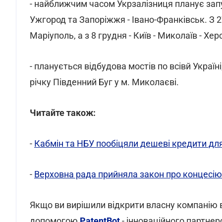
- найближчим часом Укрзалізниця планує запу
Ужгород та Запоріжжя - Івано-Франківськ. З 
Маріуполь, а з 8 грудня - Київ - Миколаїв - Хер
- планується відбудова мостів по всівй Украї
річку Південний Буг у м. Миколаєві.
Читайте також:
-
Кабмін та НБУ пообіцяли дешеві кредити для
-
Верховна рада прийняла закон про концесію
Якщо ви вирішили відкрити власну компанію в
допомогою
PatentBot
- інноваційного партне