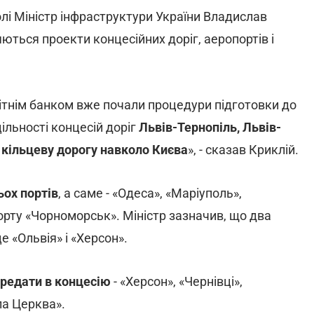
лі Міністр інфраструктури України Владислав
яються проекти концесійних доріг, аеропортів і
вітнім банком вже почали процедури підготовки до
ільності концесій доріг
Львів-Тернопіль, Львів-
 кільцеву дорогу навколо Києва
», - сказав Криклій.
ьох портів
, а саме - «Одеса», «Маріуполь»,
рту «Чорноморськ». Міністр зазначив, що два
е «Ольвія» і «Херсон».
ередати в концесію
- «Херсон», «Чернівці»,
ла Церква».