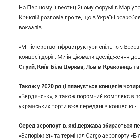
На Першому інвестиційному форумі в Маріупо
Криклій розповів про те, що в Україні розробл
вокзалів.
«Міністерство інфраструктури спільно з Всес
концесії доріг. Ми ініціювали дослідження доц
Стрий, Київ-Біла Церква, Львів-Краковець та
Також у 2020 році планується концесія чотир
«Бердянськ», а також поромний комплекс в по
українських порти вже передані в концесію - ц
Серед аеропортів, які держава збирається п
«Запоріжжя» та термінал Cargo аеропорту «Бі