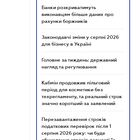
Банки розкриватимуть
виконавцям більше даних про
рахунки боржників
Законодавчі зміни у серпні 2026
для бізнесу в Україні
Головне за тиждень: державний
нагляд та регулювання
Кабмін продовжив пільговий
період для косметики без
техрегламенту, та реальний строк
значно коротший за заявлений
Перезавантаження строків
податкових перевірок після 1
серпня 2026 року: чи буде
обчислення строків давності "з