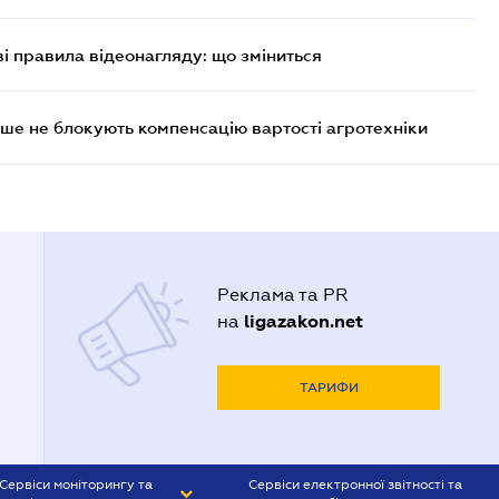
ві правила відеонагляду: що зміниться
ше не блокують компенсацію вартості агротехніки
Реклама та PR
ligazakon.net
на
ТАРИФИ
Сервіси моніторингу та
Сервіси електронної звітності та