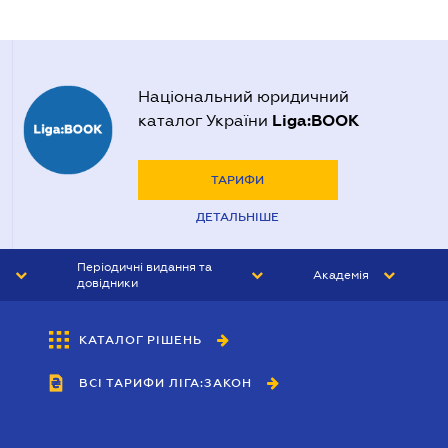
Національний юридичний
Liga:BOOK
каталог України
ТАРИФИ
ДЕТАЛЬНІШЕ
Періодичні видання та
Академія
довідники
ЮРИСТ&ЗАКОН
АКАДЕМІЯ ЛІГА:ЗАКОН
КАТАЛОГ РІШЕНЬ
БУХГАЛТЕР&ЗАКОН
ВСІ ТАРИФИ ЛІГА:ЗАКОН
ВІСНИК МСФЗ
ІНТЕРБУХ