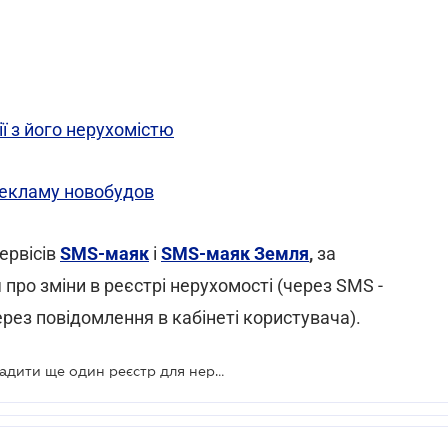
ї з його нерухомістю
рекламу новобудов
ервісів
SMS-маяк
і
SMS-маяк Земля
,
за
ро зміни в реєстрі нерухомості (через SMS -
рез повідомлення в кабінеті користувача).
У Верховній Раді планують запровадити ще один реєстр для нерухомості