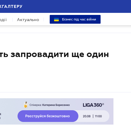
ХГАЛТЕРУ
одії
Актуально
Бізнес під час війни
ють запровадити ще один