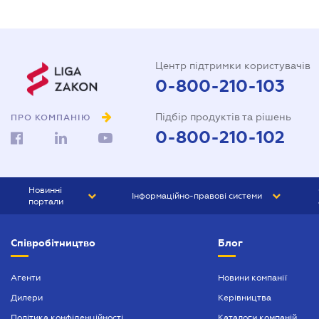
Центр підтримки користувачів
0-800-210-103
Підбір продуктів та рішень
ПРО КОМПАНІЮ
0-800-210-102
Новинні
Інформаційно-правові системи
портали
ЮРЛІГА
Право України
Співробітництво
Блог
БІЗНЕС
ГРАНД
БУХГАЛТЕР.ua
ПРАЙМ
Агенти
Новини компанії
Дилери
Керівництва
БУХГАЛТЕР ПРОФ
Політика конфіденційності
Каталоги компаній