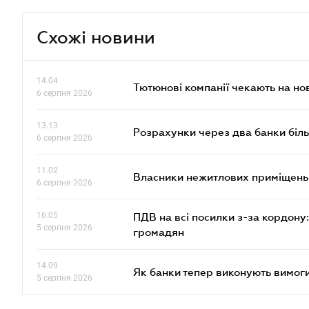
Схожі новини
14.04
Тютюнові компанії чекають на но
6 серпня 2026
13.13
Розрахунки через два банки біль
6 серпня 2026
11.02
Власники нежитлових приміщень 
6 серпня 2026
16.05
ПДВ на всі посилки з-за кордону:
5 серпня 2026
громадян
14.09
Як банки тепер виконують вимоги
5 серпня 2026