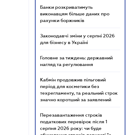
Банки розкриватимуть
виконавцям більше даних про
рахунки боржників
Законодавчі зміни у серпні 2026
для бізнесу в Україні
Головне за тиждень: державний
нагляд та регулювання
Кабмін продовжив пільговий
період для косметики без
техрегламенту, та реальний строк
значно коротший за заявлений
Перезавантаження строків
податкових перевірок після 1
серпня 2026 року: чи буде
обчислення строків давності "з