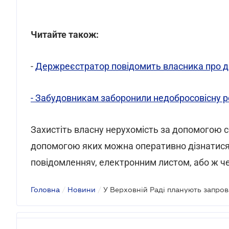
Читайте також:
-
Держреєстратор повідомить власника про ді
- Забудовникам заборонили недобросовісну 
Захистіть власну нерухомість за допомогою с
допомогою яких можна оперативно дізнатися п
повідомленняv, електронним листом, або ж че
Головна
/
Новини
/