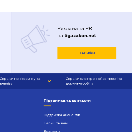
Реклама та PR
ligazakon.net
на
ТАРИФИ
Сервіси моніторингу та
Сервіси електронної звітності та
аналізу
документообігу
CONTR AGENT
Liga:REPORT
Підтримка та контакти
SMS-МАЯК
VERDICTUM
Підтримка абонентів
Напишіть нам
SEMANTRUM
Розсилки