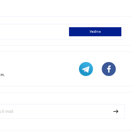
увійти
н.