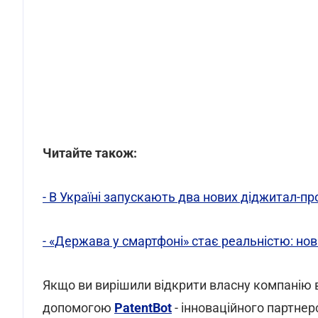
Читайте також:
- В Україні запускають два нових діджитал-пр
- «Держава у смартфоні» стає реальністю: нов
Якщо ви вирішили відкрити власну компанію в
допомогою
PatentBot
- інноваційного партнер