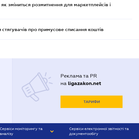
 як зміниться розмитнення для маркетплейсів і
 стягувачів про примусове списання коштів
Реклама та PR
ligazakon.net
на
ТАРИФИ
Сервіси моніторингу та
Сервіси електронної звітності та
аналізу
документообігу