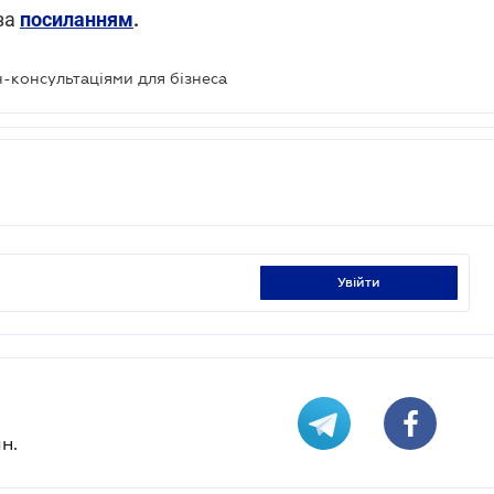
за
посиланням
.
н-консультаціями для бізнеса
увійти
н.