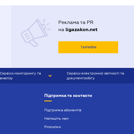
Реклама та PR
ligazakon.net
на
ТАРИФИ
Сервіси моніторингу та
Сервіси електронної звітності та
аналізу
документообігу
CONTR AGENT
Liga:REPORT
Підтримка та контакти
SMS-МАЯК
VERDICTUM
Підтримка абонентів
Напишіть нам
SEMANTRUM
Розсилки
SMS-МАЯК ІПОТЕКА