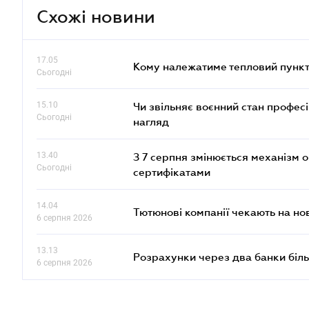
Схожі новини
17.05
Кому належатиме тепловий пункт
Сьогодні
15.10
Чи звільняє воєнний стан профес
Сьогодні
нагляд
13.40
З 7 серпня змінюється механізм 
Сьогодні
сертифікатами
14.04
Тютюнові компанії чекають на но
6 серпня 2026
13.13
Розрахунки через два банки біль
6 серпня 2026