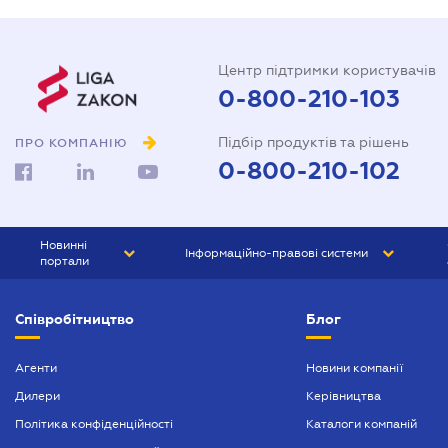
Центр підтримки користувачів
0-800-210-103
Підбір продуктів та рішень
ПРО КОМПАНІЮ
0-800-210-102
Новинні
Інформаційно-правові системи
портали
ЮРЛІГА
Право України
Співробітництво
Блог
БІЗНЕС
ГРАНД
БУХГАЛТЕР.ua
ПРАЙМ
Агенти
Новини компанії
Дилери
Керівництва
БУХГАЛТЕР ПРОФ
Політика конфіденційності
Каталоги компаній
ЮРИСТ ПРОФ