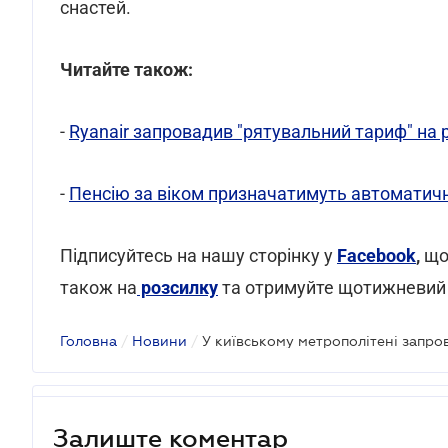
снастей.
Читайте також:
-
Ryanair запровадив "рятувальний тариф" на р
-
Пенсію за віком призначатимуть автоматично
Підписуйтесь на нашу сторінку у
Facebook
,
що
також на
розсилку
та отримуйте щотижневий
Головна
/
Новини
/
У київському метрополітені запро
Залиште коментар