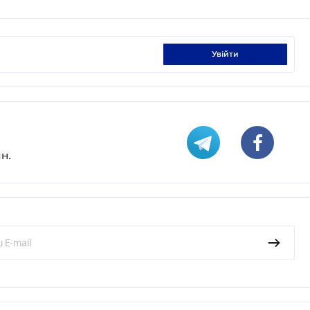
увійти
н.