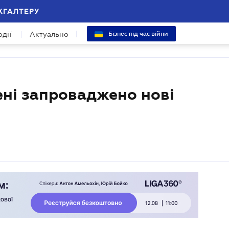
ХГАЛТЕРУ
одії
Актуально
Бізнес під час війни
ені запроваджено нові