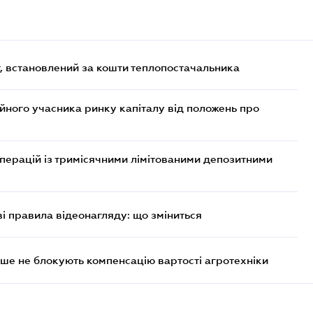
, встановлений за кошти теплопостачальника
ійного учасника ринку капіталу від положень про
операцій із тримісячними лімітованими депозитними
ві правила відеонагляду: що зміниться
ше не блокують компенсацію вартості агротехніки