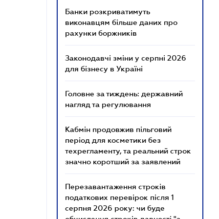
Банки розкриватимуть
виконавцям більше даних про
рахунки боржників
Законодавчі зміни у серпні 2026
для бізнесу в Україні
Головне за тиждень: державний
нагляд та регулювання
Кабмін продовжив пільговий
період для косметики без
техрегламенту, та реальний строк
значно коротший за заявлений
Перезавантаження строків
податкових перевірок після 1
серпня 2026 року: чи буде
обчислення строків давності "з