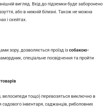
нішній вигляд. Вхід до підземки буде заборонено
зуття, або в нижній білизні. Також не можна
ах і скейтах.
ами зору, дозволяється проїзд із
собакою-
намордник, спеціальне посвідчення та пройти
 товарів
и, велосипеди тощо) перевозяться виключно в
я садового інвентаря, саджанців, риболовних