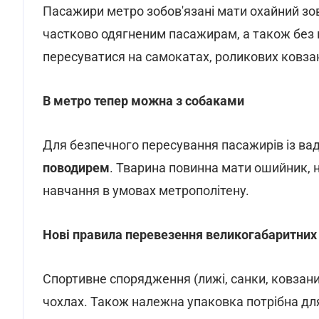
Пасажири метро зобов'язані мати охайний зов
частково одягненим пасажирам, а також без в
пересуватися на самокатах, роликових ковзан
В метро тепер можна з собаками
Для безпечного пересування пасажирів із вад
поводирем
. Тварина повинна мати ошийник, 
навчання в умовах метрополітену.
Нові правила перевезення великогабаритних
Спортивне спорядження (лижі, санки, ковзан
чохлах. Також належна упаковка потрібна дл