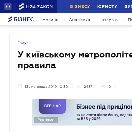
БІЗНЕСУ
ЮРИСТУ
БУ
БІЗНЕС
Новини
Аналітика
Інтерв'ю
П
Галузі
У київському метрополіт
правила
13 листопада 2019, 10:30
2457
0
Реклама