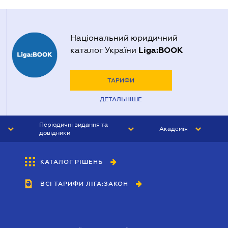
Національний юридичний
Liga:BOOK
каталог України
ТАРИФИ
ДЕТАЛЬНІШЕ
Періодичні видання та
Академія
довідники
ЮРИСТ&ЗАКОН
АКАДЕМІЯ ЛІГА:ЗАКОН
КАТАЛОГ РІШЕНЬ
БУХГАЛТЕР&ЗАКОН
ВСІ ТАРИФИ ЛІГА:ЗАКОН
ВІСНИК МСФЗ
ІНТЕРБУХ
ОСОБИСТИЙ ЕКСПЕРТ