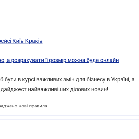
ейсі Київ-Краків
, а розрахувати її розмір можна буде онлайн
б бути в курсі важливих змін для бізнесу в Україні, а
 дайджест найважливіших ділових новин!
ваджено нові правила