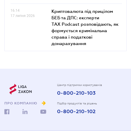
16.14
Криптовалюта під прицілом
17 липня 2026
БЕБ та ДПС: експерти
TAX Podcast розповідають, як
формується кримінальна
справа і податкові
донарахування
Центр підтримки користувачів
0-800-210-103
ПРО КОМПАНІЮ
Підбір продуктів та рішень
0-800-210-102