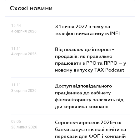
Схожі новини
15.44
З 1 січня 2027 в чеку за
4 серпня 2026
телефон вимагатимуть IMEI
11.11
Від посилок до інтернет-
4 серпня 2026
продажів: як правильно
працювати з РРО та ПРРО – у
новому випуску TAX Podcast
11.11
Доступ відповідального
3 серпня 2026
працівника до кабінету
фінмоніторингу залежить від
дій керівника компанії
09.05
Серпень-вересень 2026-го:
28 липня 2026
банки запустять нові ліміти на
перекази для ФОП і компаній