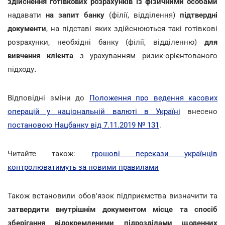
здійснення готівкових розрахунків із фізичними особами
надавати
на запит банку
(філії, відділення)
підтвердні
документи
, на підставі яких здійснюються такі готівкові
розрахунки, необхідні банку (філії, відділенню)
для
вивчення клієнта
з урахуванням ризик-орієнтованого
підходу
.
Відповідні зміни до
Положення про ведення касових
операцій у національній валюті в Україні
внесено
постановою Нацбанку від 7.11.2019 № 131
.
Читайте також:
грошові перекази українців
контролюватимуть за новими правилами
Також встановили обов'язок підприємства визначити та
затвердити внутрішнім документом місце та спосіб
зберігання відокремленими підрозділами щоденних