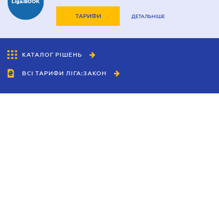
ТАРИФИ
ДЕТАЛЬНІШЕ
КАТАЛОГ РІШЕНЬ
ВСІ ТАРИФИ ЛІГА:ЗАКОН
Співробітництво
Агенти
Дилери
Політика конфіденційності
Умови використання сайту
Реклама
Блог
Новини компанії