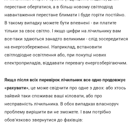
перестане обертатися, а в більш новому світлодіод
навантаження перестане блимати і буде горіти постійно.
В такому випадку можете бути впевнені - ви платите
тільки за своє світло. І якщо цифри на лічильнику вам
все-таки здаються занадто великими - слід зосередитися
на енергозбереженні. Наприклад, встановити
світлодіодне освітлення або, при покупці нових
електроприладів, віддавати перевагу енергозберігаючим.
Якщо після всіх перевірок лічильник все одно продовжує
«рахувати»
, це може свідчити про одне з двох: або хтось
зайвий таки споживає ваші кіловати, або про
несправність лічильника. В обох випадках власноруч
проблему вирішити ви не зможете. І вам потрібно
обов'язково звернутися до фахівців: