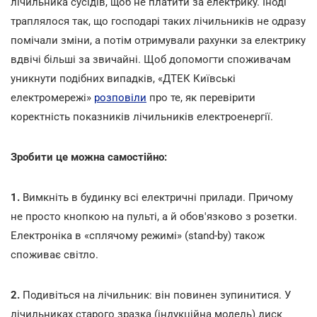
лічильника сусідів, щоб не платити за електрику. Іноді
траплялося так, що господарі таких лічильників не одразу
помічали зміни, а потім отримували рахунки за електрику
вдвічі більші за звичайні. Щоб допомогти споживачам
уникнути подібних випадків, «ДТЕК Київські
електромережі»
розповіли
про те, як перевірити
коректність показників лічильників електроенергії.
Зробити це можна самостійно:
1.
Вимкніть в будинку всі електричні прилади. Причому
не просто кнопкою на пульті, а й обов'язково з розетки.
Електроніка в «сплячому режимі» (stand-by) також
споживає світло.
2.
Подивіться на лічильник: він повинен зупинитися. У
лічильниках старого зразка (індукційна модель) диск