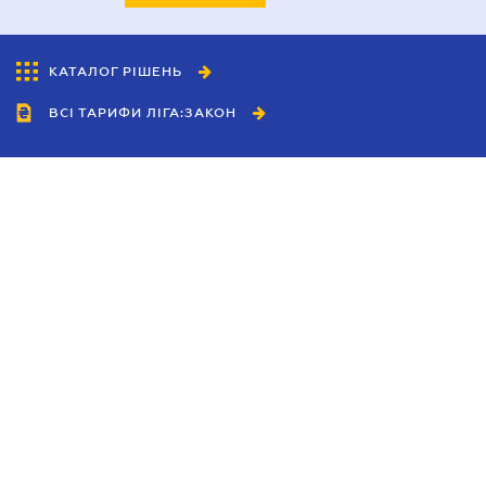
КАТАЛОГ РІШЕНЬ
ВСІ ТАРИФИ ЛІГА:ЗАКОН
Співробітництво
Агенти
Дилери
Політика конфіденційності
Умови використання сайту
Реклама
Блог
Новини компанії
Керівництва
Каталоги компаній