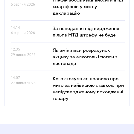
5 серпня 2026
смартфонів у митну
декларацію
14.14
За неподання підтвердження
4 серпня 2026
пільг з МТД штрафу не буде
12.35
Як зміниться розрахунок
29 липня 2026
акцизу за алкоголь і тютюн з
листопада
14.07
Кого стосується правило про
27 липня 2026
мито за найвищою ставкою при
непідтвердженому походженні
товару