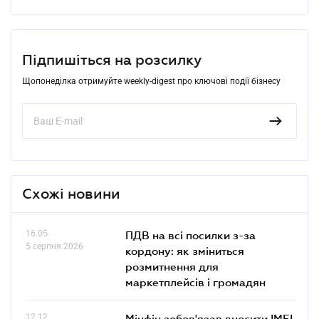
Підпишіться на розсилку
Щопонеділка отримуйте weekly-digest про ключові події бізнесу
Схожі новини
16.05
ПДВ на всі посилки з-за
5 серпня 2026
кордону: як зміниться
розмитнення для
маркетплейсів і громадян
12.12
Мінфін зобов'язав вносити IMEI