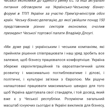
чеської економіки до єдиного ринку ЄС та інші актуальні
питання обговорили на Українсько-Чеському бізнес-
форумі в ТПП України за участю Прем'єр-міністрів обох
країн. Чеську бізнес-делегацію, до якої увійшли понад 150
представників різних секторів економіки, очолив
президент Чеської торгової палати Владімір Длоугі.
«Ми дуже раді і українським і чеським компаніям, які
прийняли рішення співпрацювати і наш уряд зробить все
залежне, щоб бізнесу працювалося комфортніше. Україна
збереже євроінтеграційний та євроатлантичний шлях
розвитку і максимально поглиблюватиме і ділові, і
політичні, і культурні зв'язки з Європою. Ми рішуче
налаштовані працювати максимально швидко для того
щоб Україна адаптувала свої стандарти, і той досвід, який
вже є у Чеської республіки. Розуміючи загальний
масштаб існуючих сьогодні в Україні викликів для бізнесу,