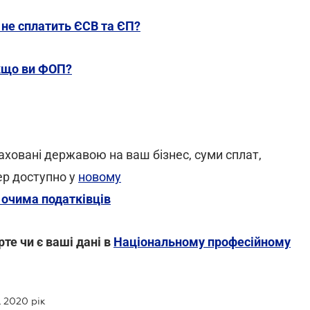
не сплатить ЄСВ та ЄП?
кщо ви ФОП?
аховані державою на ваш бізнес, суми сплат,
ер доступно у
новому
с очима податківців
те чи є ваші дані в
Національному професійному
 2020 рік