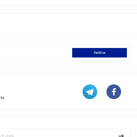
увійти
н.