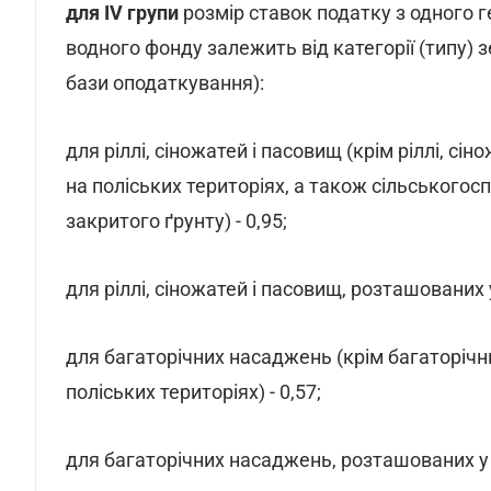
для IV групи
розмір ставок податку з одного 
водного фонду залежить від категорії (типу) 
бази оподаткування):
для ріллі, сіножатей і пасовищ (крім ріллі, сі
на поліських територіях, а також сільського
закритого ґрунту) - 0,95;
для ріллі, сіножатей і пасовищ, розташованих у
для багаторічних насаджень (крім багаторічн
поліських територіях) - 0,57;
для багаторічних насаджень, розташованих у гі