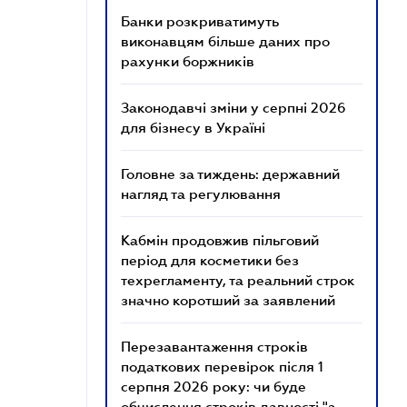
Банки розкриватимуть
виконавцям більше даних про
рахунки боржників
Законодавчі зміни у серпні 2026
для бізнесу в Україні
Головне за тиждень: державний
нагляд та регулювання
Кабмін продовжив пільговий
період для косметики без
техрегламенту, та реальний строк
значно коротший за заявлений
Перезавантаження строків
податкових перевірок після 1
серпня 2026 року: чи буде
обчислення строків давності "з