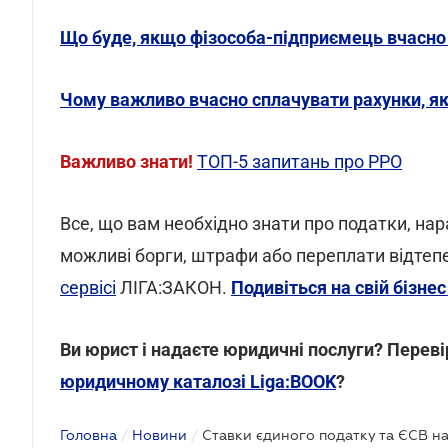
Що буде, якщо фізособа-підприємець вчасно 
Чому важливо вчасно сплачувати рахунки, я
Важливо знати!
ТОП-5 запитань про РРО
Все, що вам необхідно знати про податки, нар
можливі борги, штрафи або переплати відтеп
сервісі
ЛІГА:ЗАКОН.
Подивіться на свій бізне
Ви юрист і надаєте юридичні послуги? Перевір
юридичному каталозі Liga:BOOK
?
Головна
/
Новини
/
Ставки єдиного податку та ЄСВ на