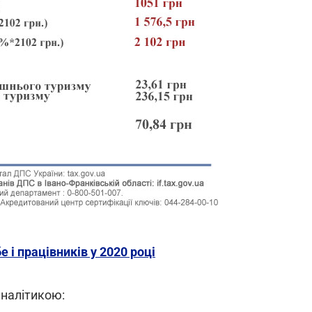
 і працівників у 2020 році
налітикою: