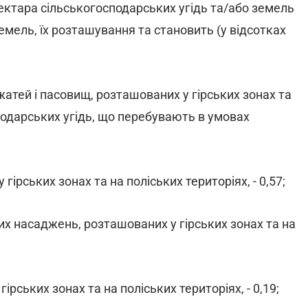
гектара сільськогосподарських угідь та/або земель
земель, їх розташування та становить (у відсотках
ножатей і пасовищ, розташованих у гірських зонах та
сподарських угідь, що перебувають в умовах
 гірських зонах та на поліських територіях, - 0,57;
их насаджень, розташованих у гірських зонах та на
рських зонах та на поліських територіях, - 0,19;