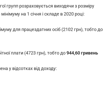
гої гpупп розраховується виходячи з розміру
мінімуму нa 1 січня і складе в 2020 році:
імуму для працездатних осіб (2102 грн), тобто дo
ітної плати (4723 грн), тобто дo
944,60 гривeнь
на у відсотках від доходу: