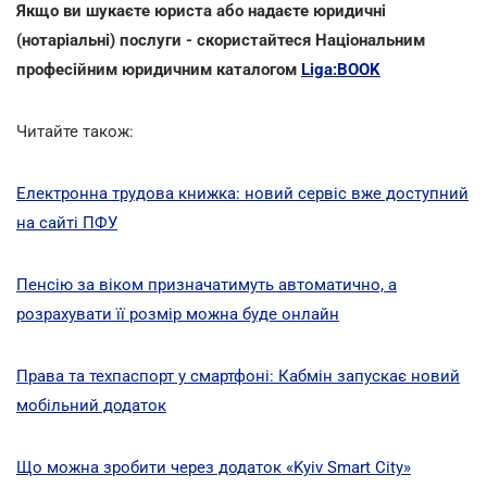
Якщо ви шукаєте юриста або надаєте юридичні
(нотаріальні) послуги - скористайтеся Національним
професійним юридичним каталогом
Liga:BOOK
Читайте також:
Електронна трудова книжка: новий сервіс вже доступний
на сайті ПФУ
Пенсію за віком призначатимуть автоматично, а
розрахувати її розмір можна буде онлайн
Права та техпаспорт у смартфоні: Кабмін запускає новий
мобільний додаток
Що можна зробити через додаток «Kyiv Smart City»