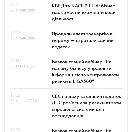
10.01
КВЕД та NACE 2.1-UA: бізнес
22 липня 2026
має самостійно змінити коди
діяльності
17.09
Продали електроенергію в
13 липня 2026
мережу — втратили єдиний
податок
10.55
Безкоштовний вебінар "Як
3 червня 2026
малому бізнесу управляти
інформацією та контролювати
ризики в LIGA360"
17.03
СЕС на даху та єдиний податок:
29 травня 2026
ДПС роз’яснила ризики втрати
спрощеної системи для
орендодавців
10.07
Безкоштовний вебінар "Як