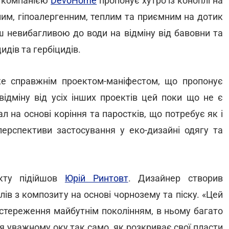
з компанією
DevoHome
пропонує хутро із коноплі на
ним, гіпоалергенним, теплим та приємним на дотик
ш невибагливою до води на відміну від бавовни та
дів та гербіцидів.
 справжнім проектом-маніфестом, що пропонує
відміну від усіх інших проектів цей поки що не є
 на основі коріння та паростків, що потребує як і
ерспективи застосування у еко-дизайні одягу та
кту підійшов
Юрій Ринтовт
. Дизайнер створив
в з композиту на основі чорнозему та піску. «Цей
 застереження майбутнім поколінням, в ньому багато
ся уважному оку так само, як розкриває свої пласти