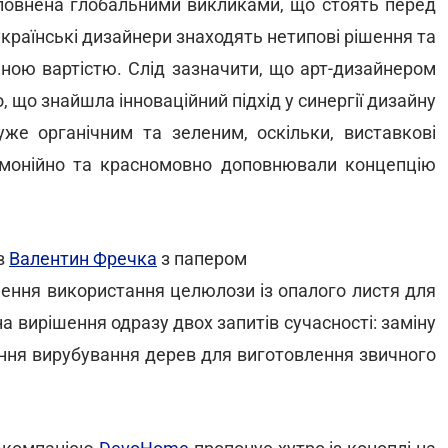
аповнена глобальними викликами, що стоять перед
країнські дизайнери знаходять нетипові рішення та
ною вартістю. Слід зазначити, що арт-дизайнером
 що знайшла інноваційний підхід у синергії дизайну
уже органічним та зеленим, оскільки, виставкові
армонійно та красномовно доповнювали концепцію
в
Валентин Фречка
з папером
ішення використання целюлози із опалого листя для
а вирішення одразу двох запитів сучасності: заміну
ння вирубування дерев для виготовлення звичного