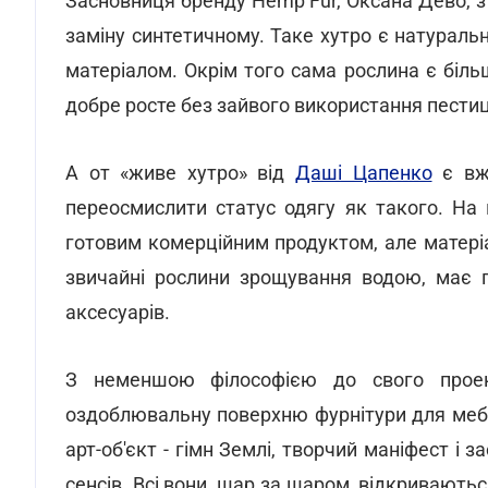
Засновниця бренду Hemp Fur, Оксана Дево, 
заміну синтетичному. Таке хутро є натураль
матеріалом. Окрім того сама рослина є біль
добре росте без зайвого використання пестици
А от «живе хутро» від
Даші Цапенко
є вже
переосмислити статус одягу як такого. На 
готовим комерційним продуктом, але матеріал
звичайні рослини зрощування водою, має п
аксесуарів.
З неменшою філософією до свого прое
оздоблювальну поверхню фурнітури для меблі
арт-об'єкт - гімн Землі, творчий маніфест і
сенсів. Всі вони, шар за шаром, відкривають