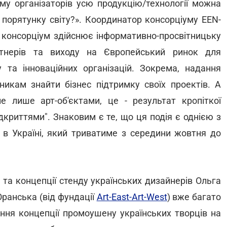
му організаторів усю продукцію/технології можна
 порятунку світу?». Координатор консорціуму EEN-
ш консорціум здійснює інформативно-просвітницьку
тнерів та виходу на Європейський ринок для
у та інноваційних організацій. Зокрема, надання
икам знайти бізнес підтримку своїх проектів. А
е лише арт-об'єктами, це - результат кропіткої
ідкриттями". Знаковим є те, що ця подія є однією з
 в Україні, який триватиме з середини жовтня до
 та концепції стенду українських дизайнерів Ольга
Оранська (від фундації
Art-East-Art-West
) вже багато
ння концепції промоушену українських творців на