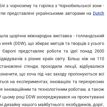
еблі з чорнозему та горілка з Чорнобильської зони -
 були представлені українськими авторами на
Dutch
йшла щорічна міжнародна виставка - голландський
 week (DDW), що збирає митців та творців з усього
ій Європі представляє роботи та ідеї понад 2600
двідувачів з різних країн світу. Більш ніж на 110
тановлені стенди, проходили лекції, відбувалися
азначити, що хоча під час заходу пропонуються всі
ться на експериментах, інноваціях та перехресних
я інноваційним та технологічним роботам, а також
 У цьому році DDW зосереджувався на проектуванні
ні дизайну нашого майбутнього: екобудинків, доріг,