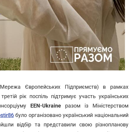
- Мережа Європейських Підприємств) в рамках
ретій рік поспіль підтримує участь українських
консорціуму
EEN-Ukraine
разом із Міністерством
stir86
було організовано український національний
ойшли відбір та представили свою різнопланову