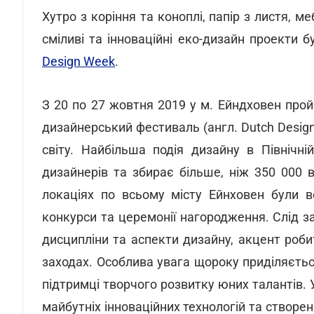
Хутро з коріння та коноплі, папір з листя, м
сміливі та інноваційні еко-дизайн проекти
Design Week
.
З 20 по 27 жовтня 2019 у м. Ейндховен про
дизайнерський фестиваль (англ. Dutch Design
світу. Найбільша подія дизайну в Північн
дизайнерів та збирає більше, ніж 350 000 ві
локаціях по всьому місту Ейнховен були вс
конкурси та церемонії нагородження. Слід з
дисципліни та аспекти дизайну, акцент роби
заходах. Особлива увага щороку приділяєтьс
підтримці творчого розвитку юних талантів.
майбутніх інноваційних технологій та створен