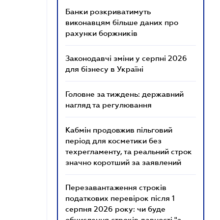
Банки розкриватимуть
виконавцям більше даних про
рахунки боржників
Законодавчі зміни у серпні 2026
для бізнесу в Україні
Головне за тиждень: державний
нагляд та регулювання
Кабмін продовжив пільговий
період для косметики без
техрегламенту, та реальний строк
значно коротший за заявлений
Перезавантаження строків
податкових перевірок після 1
серпня 2026 року: чи буде
обчислення строків давності "з