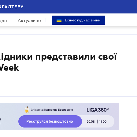
ХГАЛТЕРУ
одії
Актуально
Бізнес під час війни
хідники представили свої
Week