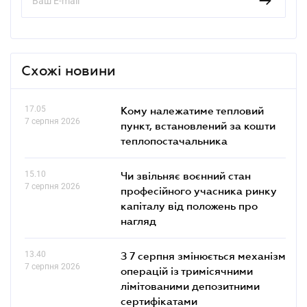
Схожі новини
17.05
Кому належатиме тепловий
7 серпня 2026
пункт, встановлений за кошти
теплопостачальника
15.10
Чи звільняє воєнний стан
7 серпня 2026
професійного учасника ринку
капіталу від положень про
нагляд
13.40
З 7 серпня змінюється механізм
7 серпня 2026
операцій із тримісячними
лімітованими депозитними
сертифікатами