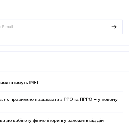
 вимагатимуть IMEI
в: як правильно працювати з РРО та ПРРО – у новому
ка до кабінету фінмоніторингу залежить від дій