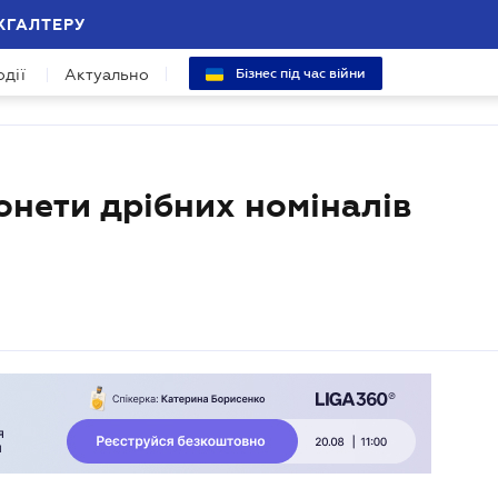
ХГАЛТЕРУ
одії
Актуально
Бізнес під час війни
онети дрібних номіналів