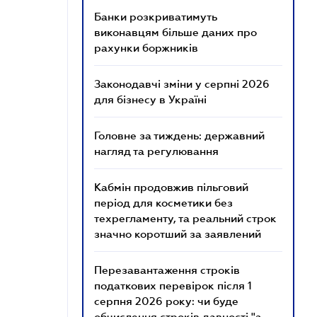
Банки розкриватимуть
виконавцям більше даних про
рахунки боржників
Законодавчі зміни у серпні 2026
для бізнесу в Україні
Головне за тиждень: державний
нагляд та регулювання
Кабмін продовжив пільговий
період для косметики без
техрегламенту, та реальний строк
значно коротший за заявлений
Перезавантаження строків
податкових перевірок після 1
серпня 2026 року: чи буде
обчислення строків давності "з