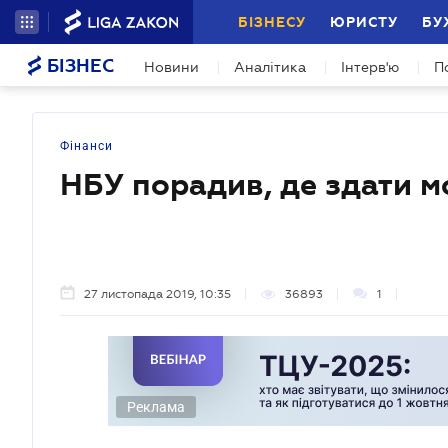
БІЗНЕСУ
ЮРИСТУ
БУ
БІЗНЕС
Новини
Аналітика
Інтерв'ю
П
Фінанси
НБУ порадив, де здати м
27 листопада 2019, 10:35
36893
1
Реклама