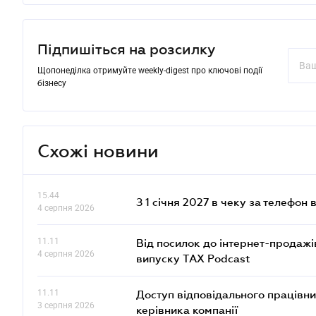
Підпишіться на розсилку
Щопонеділка отримуйте weekly-digest про ключові події
бізнесу
Схожі новини
15.44
З 1 січня 2027 в чеку за телефон
4 серпня 2026
11.11
Від посилок до інтернет-продажі
4 серпня 2026
випуску TAX Podcast
11.11
Доступ відповідального працівни
3 серпня 2026
керівника компанії