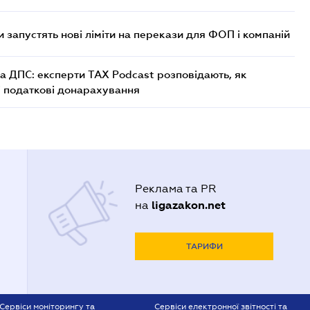
 запустять нові ліміти на перекази для ФОП і компаній
а ДПС: експерти TAX Podcast розповідають, як
і податкові донарахування
Реклама та PR
ligazakon.net
на
ТАРИФИ
Сервіси моніторингу та
Сервіси електронної звітності та