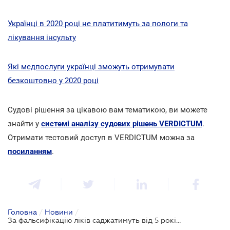
Українці в 2020 році не платитимуть за пологи та
лікування інсульту
Які медпослуги українці зможуть отримувати
безкоштовно у 2020 році
Cудові рішення за цікавою вам тематикою, ви можете
знайти у
системі аналізу судових рішень VERDICTUM
.
Отримати тестовий доступ в VERDICTUM можна за
посиланням
.
Головна
/
Новини
/
За фальсифікацію ліків саджатимуть від 5 років до довічного