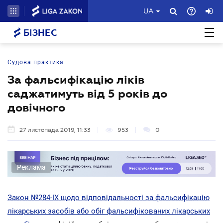
UA
БІЗНЕС
Судова практика
За фальсифікацію ліків
саджатимуть від 5 років до
довічного
27 листопада 2019, 11:33
953
0
Реклама
Закон №284-IX щодо відповідальності за фальсифікацію
лікарських засобів або обіг фальсифікованих лікарських