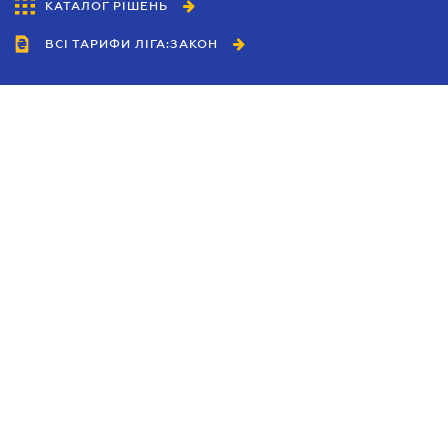
КАТАЛОГ РІШЕНЬ
ВСІ ТАРИФИ ЛІГА:ЗАКОН
Співробітництво
Агенти
Дилери
Політика конфіденційності
Умови використання сайту
Реклама
Блог
Новини компанії
Керівництва
Каталоги компаній
Теми в центрі уваги