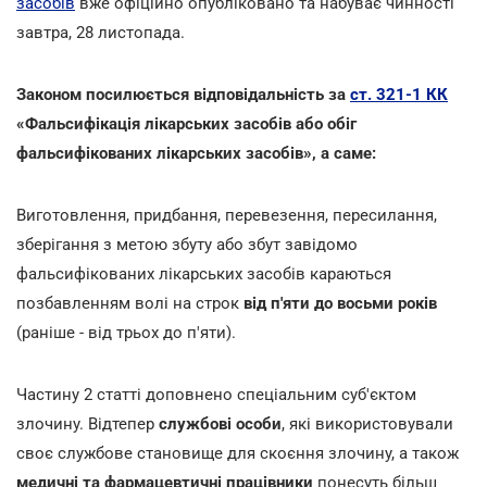
засобів
вже офіційно опубліковано та набуває чинності
завтра, 28 листопада.
Законом посилюється відповідальність за
ст. 321-1 КК
«Фальсифікація лікарських засобів або обіг
фальсифікованих лікарських засобів», а саме:
Виготовлення, придбання, перевезення, пересилання,
зберігання з метою збуту або збут завідомо
фальсифікованих лікарських засобів караються
позбавленням волі на строк
від п'яти до восьми років
(раніше - від трьох до п'яти).
Частину 2 статті доповнено спеціальним суб'єктом
злочину. Відтепер
службові особи
, які використовували
своє службове становище для скоєння злочину, а також
медичні та фармацевтичні працівники
понесуть більш