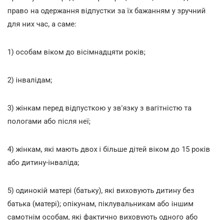
право на одержання відпустки за їх бажанням у зручний
для них час, а саме:
1) особам віком до вісімнадцяти років;
2) інвалідам;
3) жінкам перед відпусткою у зв'язку з вагітністю та
пологами або після неї;
4) жінкам, які мають двох і більше дітей віком до 15 років
або дитину-інваліда;
5) одинокій матері (батьку), які виховують дитину без
батька (матері); опікунам, піклувальникам або іншим
самотнім особам, які фактично виховують одного або