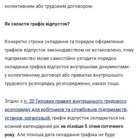
колективним або трудовим договором.
Як скласти графік відпусток?
Конкретні строки складання та порядок оформлення
графіків відпусток законодавством не встановлено, тому
підприємство може самостійно узгодити порядок
складання графіка відпусток внутрішніми документами -
у колективному договорі або правилах внутрішнього
трудового розпорядку, розпорядженні, наказі тощо.
Згідно з
п. 20 Типових правил внутрішнього трудового
розпорядку для робітників та службовців підприємств,
установ, організацій
, графік відпусток складається на
кожний календарний рік
не пізніше 5 січня поточного
року
. Але пізніша дата складання графіка не буде