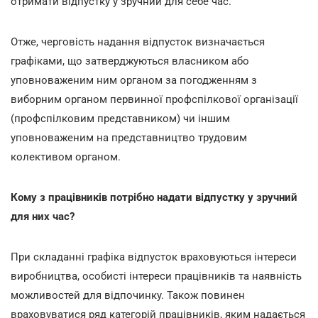
отримати відпустку у зручний для себе час.
Отже, черговість надання відпусток визначається
графіками, що затверджуються власником або
уповноваженим ним органом за погодженням з
виборним органом первинної профспілкової організації
(профспілковим представником) чи іншим
уповноваженим на представництво трудовим
колективом органом.
Кому з працівників потрібно надати відпустку у зручний
для них час?
При складанні графіка відпусток враховуються інтереси
виробництва, особисті інтереси працівників та наявність
можливостей для відпочинку. Також повинен
враховуватися ряд категорій працівників, яким надається