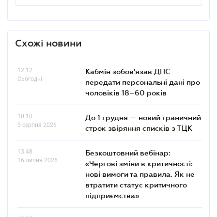
Схожі новини
12.12
Кабмін зобов'язав ДПС
Сьогодні
передати персональні дані про
чоловіків 18–60 років
10.10
До 1 грудня — новий граничний
5 серпня 2026
строк звіряння списків з ТЦК
13.48
Безкоштовний вебінар:
16 липня 2026
«Чергові зміни в критичності:
нові вимоги та правила. Як не
втратити статус критичного
підприємства»