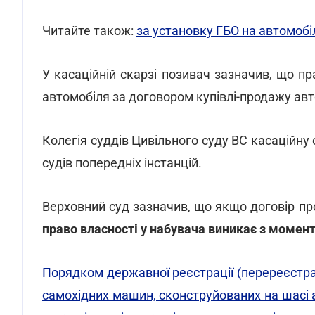
Читайте також:
за установку ГБО на автомоб
У касаційній скарзі позивач зазначив, що п
автомобіля за договором купівлі-продажу авт
Колегія суддів Цивільного суду ВС касаційну
судів попередніх інстанцій.
Верховний суд зазначив, що якщо договір пр
право власності у набувача виникає з момент
Порядком державної реєстрації (перереєстраці
самохідних машин, сконструйованих на шасі ав