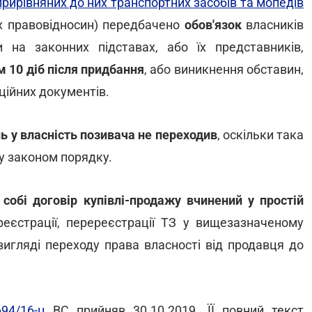
прирівняних до них транспортних засобів та мопедів
них правовідносин) передбачено
обов'язок
власників
 на законних підставах, або їх представників,
 10 діб після придбання
, або виникнення обставин,
ційних документів.
ь у власність позивача не переходив
, оскільки така
у законом порядку.
 собі договір купівлі-продажу вчинений у простій
реєстрації, перереєстрації ТЗ у вищезазначеному
игляді переходу права власності від продавця до
94/16-ц
ВС прийняв 30.10.2019. ЇЇ повний текст