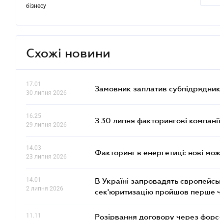
бізнесу
Схожі новини
17.01
Замовник заплатив субпідрядник
30 липня 2026
16.25
З 30 липня факторингові компані
29 липня 2026
14.03
Факторинг в енергетиці: нові мож
23 липня 2026
14.01
В Україні запровадять європейсь
2 липня 2026
сек'юритизацію пройшов перше 
11.11
Розірвання договору через форс