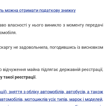
іль можна отримати податкову знижку
раво власності у нього виникло з моменту передачі
омобіля.
 скаргу не задовольнила, погодившись із висновком
о відчуження майна підлягає державній реєстрації,
у такої реєстрації
.
ї), зняття з обліку автомобілів, автобусів, а також
томобілів, мотоциклів усіх типів, марок і моделей,