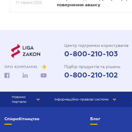
11 червня 2026
повернення авансу
Центр підтримки користувачів
0-800-210-103
Підбір продуктів та рішень
ПРО КОМПАНІЮ
0-800-210-102
Новинні
Інформаційно-правові системи
портали
ЮРЛІГА
Право України
Співробітництво
Блог
БІЗНЕС
ГРАНД
БУХГАЛТЕР.ua
ПРАЙМ