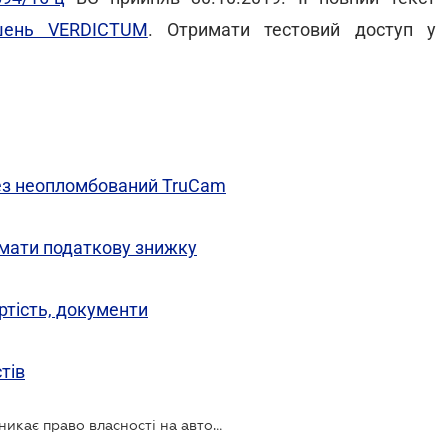
ішень VERDICTUM
. Отримати тестовий доступ у
ез неопломбований TruCam
имати податкову знижку
ртість, документи
тів
Верховний Суд роз’яснив, коли виникає право власності на автомобіль