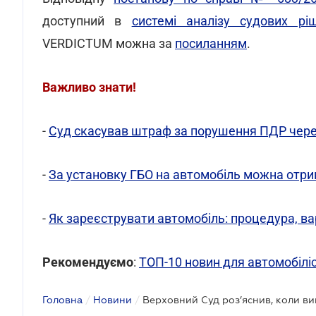
доступний в
системі аналізу судових р
VERDICTUM можна за
посиланням
.
Важливо знати!
-
Суд скасував штраф за порушення ПДР чер
-
За установку ГБО на автомобіль можна отр
-
Як зареєструвати автомобіль: процедура, ва
Рекомендуємо
:
ТОП-10 новин для автомобіліс
Головна
/
Новини
/