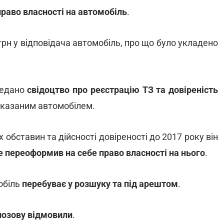
право власності на автомобіль
.
 грн у відповідача автомобіль, про що було укладено
редано
свідоцтво про реєстрацію ТЗ та довіреність
указаним автомобілем.
обставин та дійсності довіреності до 2017 року він
не переоформив на себе право власності на нього
.
мобіль
перебуває у розшуку та під арештом
.
позову відмовили
.