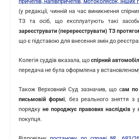
причепів, напівпричепів, мотоколясок, інших 
(у редакції, чинній на час виникнення спір
ТЗ та осіб, що експлуатують такі засоби
зареєструвати (перереєструвати) ТЗ
протягом
що є підставою для внесення змін до реєстра
Колегія суддів вказала, що
спірний автомобіл
передача
не була оформлена у встановленом
Також Верховний Суд зазначив, що с
ам по
письмовій формі
, без реального зняття з 
порядку
не породжує правових наслідків
у в
покупця.
Відповідну
постанову по справі № 683/26