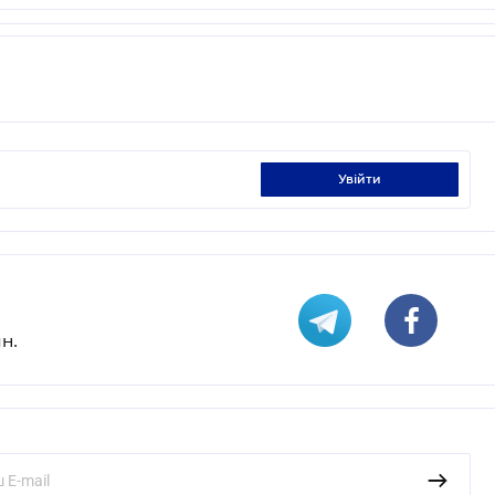
увійти
н.