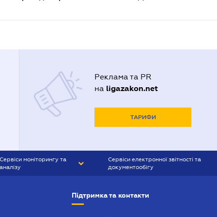
Реклама та PR
ligazakon.net
на
ТАРИФИ
Сервіси моніторингу та
Сервіси електронної звітності та
аналізу
документообігу
CONTR AGENT
Liga:REPORT
Підтримка та контакти
SMS-МАЯК
VERDICTUM