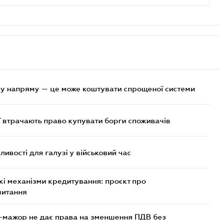
у напряму — це може коштувати спрощеної системи
ї втрачають право купувати борги споживачів
ливості для галузі у військовий час
кі механізми кредитування: проєкт про
читання
-мажор не дає права на зменшення ПДВ без