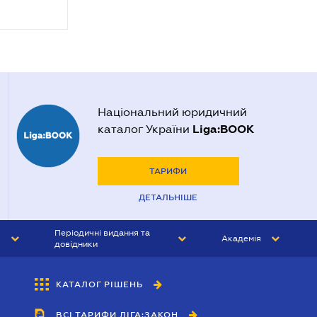
Національний юридичний
Liga:BOOK
каталог України
ТАРИФИ
ДЕТАЛЬНІШЕ
Періодичні видання та
Академія
довідники
ЮРИСТ&ЗАКОН
АКАДЕМІЯ ЛІГА:ЗАКОН
КАТАЛОГ РІШЕНЬ
БУХГАЛТЕР&ЗАКОН
ВСІ ТАРИФИ ЛІГА:ЗАКОН
ВІСНИК МСФЗ