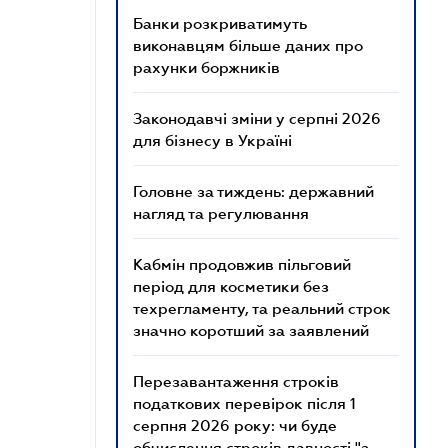
Банки розкриватимуть
виконавцям більше даних про
рахунки боржників
Законодавчі зміни у серпні 2026
для бізнесу в Україні
Головне за тиждень: державний
нагляд та регулювання
Кабмін продовжив пільговий
період для косметики без
техрегламенту, та реальний строк
значно коротший за заявлений
Перезавантаження строків
податкових перевірок після 1
серпня 2026 року: чи буде
обчислення строків давності "з