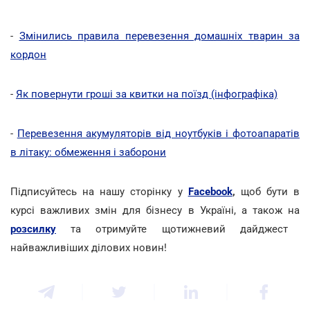
-
Змінились правила перевезення домашніх тварин за
кордон
-
Як повернути гроші за квитки на поїзд (інфографіка)
-
Перевезення акумуляторів від ноутбуків і фотоапаратів
в літаку: обмеження і заборони
Підписуйтесь на нашу сторінку у
Facebook
,
щоб бути в
курсі важливих змін для бізнесу в Україні, а також на
розсилку
та отримуйте щотижневий дайджест
найважливіших ділових новин!