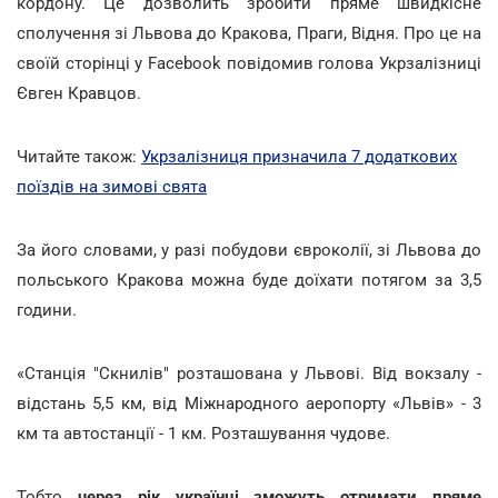
кордону. Це дозволить зробити пряме швидкісне
сполучення зі Львова до Кракова, Праги, Відня. Про це на
своїй сторінці у Facebook повідомив голова Укрзалізниці
Євген Кравцов.
Читайте також:
Укрзалізниця призначила 7 додаткових
поїздів на зимові свята
За його словами, у разі побудови євроколії, зі Львова до
польського Кракова можна буде доїхати потягом за 3,5
години.
«Станція "Скнилів" розташована у Львові. Від вокзалу -
відстань 5,5 км, від Міжнародного аеропорту «Львів» - 3
км та автостанції - 1 км. Розташування чудове.
Тобто
через рік українці зможуть отримати пряме