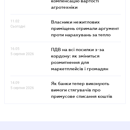
компенсацію вартості
агротехніки
11.02
Власники нежитлових
Сьогодні
приміщень отримали аргумент
проти нарахувань за тепло
16.05
ПДВ на всі посилки з-за
5 серпня 2026
кордону: як зміниться
розмитнення для
маркетплейсів і громадян
14.09
Як банки тепер виконують
5 серпня 2026
вимоги стягувачів про
примусове списання коштів