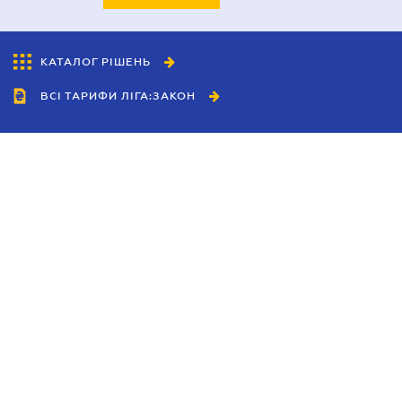
КАТАЛОГ РІШЕНЬ
ВСІ ТАРИФИ ЛІГА:ЗАКОН
Співробітництво
Агенти
Дилери
Політика конфіденційності
Умови використання сайту
Реклама
Блог
Новини компанії
Керівництва
Каталоги компаній