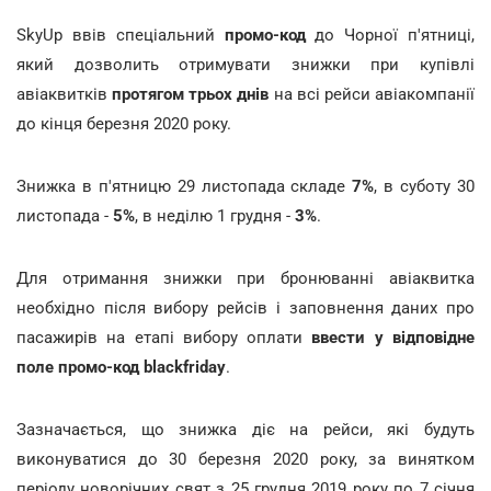
SkyUp ввів спеціальний
промо-код
до Чорної п'ятниці,
який дозволить отримувати знижки при купівлі
авіаквитків
протягом трьох днів
на всі рейси авіакомпанії
до кінця березня 2020 року.
Знижка в п'ятницю 29 листопада складе
7%
, в суботу 30
листопада -
5%
, в неділю 1 грудня -
3%
.
Для отримання знижки при бронюванні авіаквитка
необхідно після вибору рейсів і заповнення даних про
пасажирів на етапі вибору оплати
ввести у відповідне
поле промо-код blackfriday
.
Зазначається, що знижка діє на рейси, які будуть
виконуватися до 30 березня 2020 року, за винятком
періоду новорічних свят з 25 грудня 2019 року по 7 січня