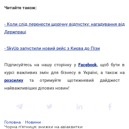
Читайте також:
- Коли слід перенести щорічну відпустку: нагадування від
Держпраці
- SkyUp запустили новий рейс з Києва до Пізи
Підписуйтесь на нашу сторінку у
Facebook
,
щоб бути в
курсі важливих змін для бізнесу в Україні, а також на
розсилку
та отримуйте щотижневий дайджест
найважливіших ділових новин!
Головна
/
Новини
/
Чорна п’ятниця: знижки на авіаквитки