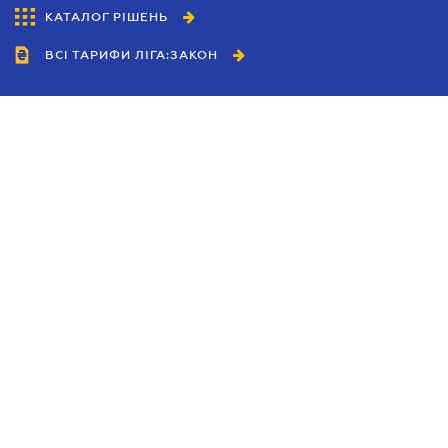
КАТАЛОГ РІШЕНЬ
ВСІ ТАРИФИ ЛІГА:ЗАКОН
Співробітництво
Агенти
Дилери
Політика конфіденційності
Умови використання сайту
Реклама
Блог
Новини компанії
Керівництва
Каталоги компаній
Теми в центрі уваги