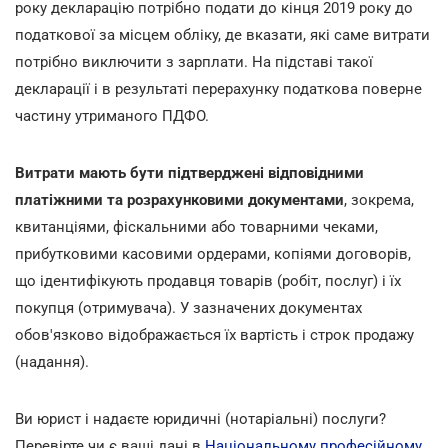
року декларацію потрібно подати до кінця 2019 року до
податкової за місцем обліку, де вказати, які саме витрати
потрібно виключити з зарплати. На підставі такої
декларації і в результаті перерахунку податкова поверне
частину утриманого ПДФО.
Витрати мають бути підтверджені відповідними
платіжними та розрахунковими документами
, зокрема,
квитанціями, фіскальними або товарними чеками,
прибутковими касовими ордерами, копіями договорів,
що ідентифікують продавця товарів (робіт, послуг) і їх
покупця (отримувача). У зазначених документах
обов'язково відображається їх вартість і строк продажу
(надання).
Ви юрист і надаєте юридичні (нотаріальні) послуги?
Перевірте чи є ваші дані в
Національному професійному