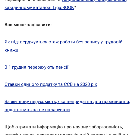
юридичному каталозі Liga:BOOK
?
Вас може зацікавити
:
Як підтверджується стаж роботи без запису у трудовій
книжці
З 1 грудня перерахують пенсії
Ставки єдиного податку та ЄСВ на 2020 рік
За житлову нерухомість, яка непридатна для проживання,
податок можна не сплачувати
Щоб отримати інформацію про наявну заборгованість,
штрафи, пеню, переплату податків у тій системі, в якій ви