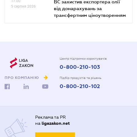
17.00
ВС захистив експортера олії
5 серпня 2026
від донарахувань за
трансфертним ціноутворенням
Центр підтримки користувачів
0-800-210-103
ПРО КОМПАНІЮ
Підбір продуктів та рішень
0-800-210-102
Реклама та PR
на
ligazakon.net