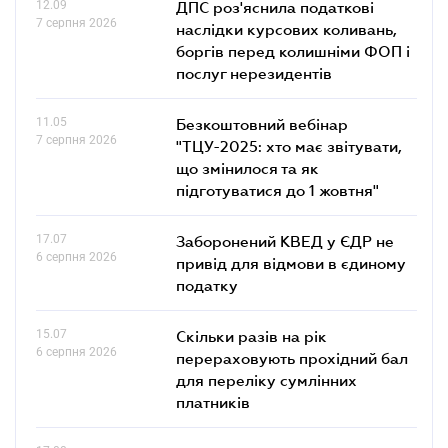
12.09
ДПС роз'яснила податкові
7 серпня 2026
наслідки курсових коливань,
боргів перед колишніми ФОП і
послуг нерезидентів
11.05
Безкоштовний вебінар
7 серпня 2026
"ТЦУ-2025: хто має звітувати,
що змінилося та як
підготуватися до 1 жовтня"
17.07
Заборонений КВЕД у ЄДР не
6 серпня 2026
привід для відмови в єдиному
податку
15.07
Скільки разів на рік
6 серпня 2026
перераховують прохідний бал
для переліку сумлінних
платників