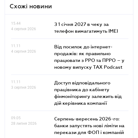
Схожі новини
15.44
З 1 січня 2027 в чеку за
4 серпня 2026
телефон вимагатимуть IMEI
11.11
Від посилок до інтернет-
4 серпня 2026
продажів: як правильно
працювати з РРО та ПРРО – у
новому випуску TAX Podcast
11.11
Доступ відповідального
3 серпня 2026
працівника до кабінету
фінмоніторингу залежить від
дій керівника компанії
09.05
Серпень-вересень 2026-го:
28 липня 2026
банки запустять нові ліміти на
перекази для ФОП і компаній