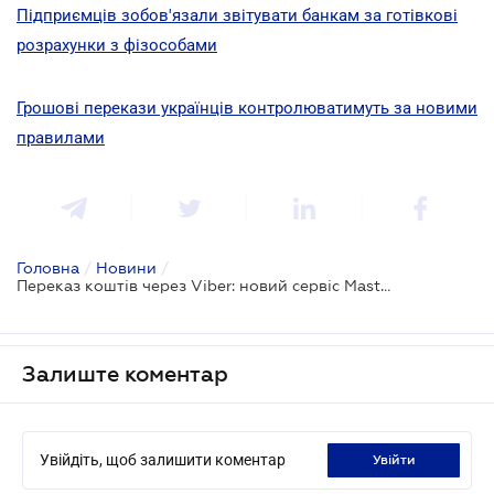
Підприємців зобов'язали звітувати банкам за готівкові
розрахунки з фізособами
Грошові перекази українців контролюватимуть за новими
правилами
Головна
/
Новини
/
Переказ коштів через Viber: новий сервіс Mastercard
Залиште коментар
Увійдіть, щоб залишити коментар
увійти