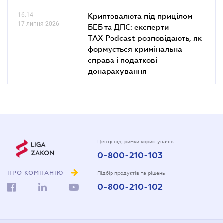
16.14
Криптовалюта під прицілом
17 липня 2026
БЕБ та ДПС: експерти
TAX Podcast розповідають, як
формується кримінальна
справа і податкові
донарахування
Центр підтримки користувачів
0-800-210-103
ПРО КОМПАНІЮ
Підбір продуктів та рішень
0-800-210-102