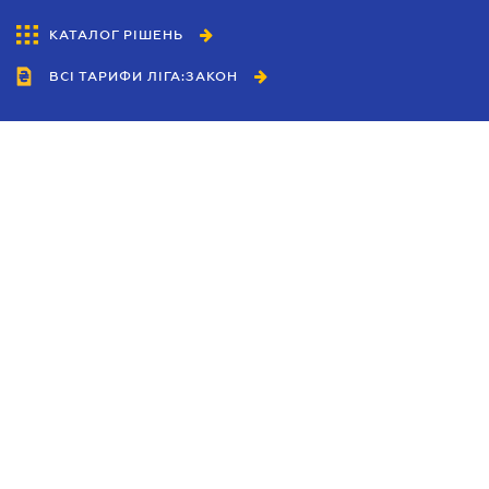
КАТАЛОГ РІШЕНЬ
ВСІ ТАРИФИ ЛІГА:ЗАКОН
Співробітництво
Агенти
Дилери
Політика конфіденційності
Умови використання сайту
Реклама
Блог
Новини компанії
Керівництва
Каталоги компаній
Теми в центрі уваги