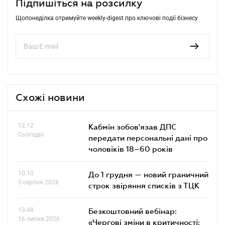
Підпишіться на розсилку
Щопонеділка отримуйте weekly-digest про ключові події бізнесу
Схожі новини
12.12
Кабмін зобов'язав ДПС
Сьогодні
передати персональні дані про
чоловіків 18–60 років
10.10
До 1 грудня — новий граничний
5 серпня 2026
строк звіряння списків з ТЦК
13.48
Безкоштовний вебінар:
16 липня 2026
«Чергові зміни в критичності: