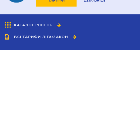
ТАРИФИ
ДЕТАЛЬНІШЕ
КАТАЛОГ РІШЕНЬ
ВСІ ТАРИФИ ЛІГА:ЗАКОН
Співробітництво
Агенти
Дилери
Політика конфіденційності
Умови використання сайту
Реклама
Блог
Новини компанії
Керівництва