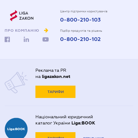
Центр підтримки користувачів
0-800-210-103
ПРО КОМПАНІЮ
Підбір продуктів та рішень
0-800-210-102
Реклама та PR
на
ligazakon.net
ТАРИФИ
Національний юридичний
каталог України
Liga:BOOK