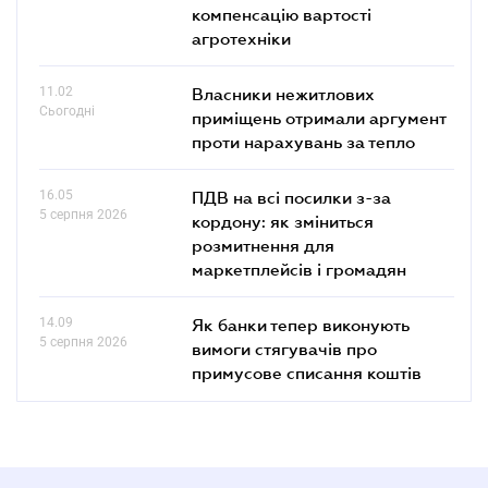
компенсацію вартості
агротехніки
11.02
Власники нежитлових
Сьогодні
приміщень отримали аргумент
проти нарахувань за тепло
16.05
ПДВ на всі посилки з-за
5 серпня 2026
кордону: як зміниться
розмитнення для
маркетплейсів і громадян
14.09
Як банки тепер виконують
5 серпня 2026
вимоги стягувачів про
примусове списання коштів