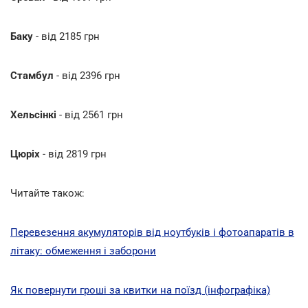
Баку
- від 2185 грн
Стамбул
- від 2396 грн
Хельсінкі
- від 2561 грн
Цюріх
- від 2819 грн
Читайте також:
Перевезення акумуляторів від ноутбуків і фотоапаратів в
літаку: обмеження і заборони
Як повернути гроші за квитки на поїзд (інфографіка)