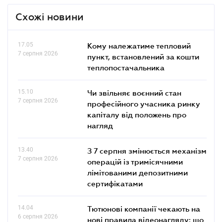
Схожі новини
17.05
Кому належатиме тепловий
7 серпня 2026
пункт, встановлений за кошти
теплопостачальника
15.10
Чи звільняє воєнний стан
7 серпня 2026
професійного учасника ринку
капіталу від положень про
нагляд
13.40
З 7 серпня змінюється механізм
7 серпня 2026
операцій із тримісячними
лімітованими депозитними
сертифікатами
14.04
Тютюнові компанії чекають на
6 серпня 2026
нові правила відеонагляду: що