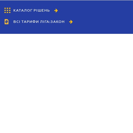
КАТАЛОГ РІШЕНЬ
ВСІ ТАРИФИ ЛІГА:ЗАКОН
Співробітництво
Агенти
Дилери
Політика конфіденційності
Умови використання сайту
Реклама
Блог
Новини компанії
Керівництва
Каталоги компаній
Теми в центрі уваги