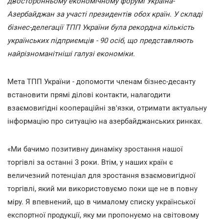
двосторонньому економічному форумі Україна-
Азербайджан за участі президентів обох країн
.
У складі
бізнес-делегації ТПП України була рекордна кількість
українських підприємців - 90 осіб, що представляють
найрізноманітніші галузі економіки.
Мета ТПП України - допомогти членам бізнес-десанту
встановити прямі ділові контакти, налагодити
взаємовигідні коопераційні зв'язки, отримати актуальну
інформацію про ситуацію на азербайджанських ринках.
«Ми бачимо позитивну динаміку зростання нашої
торгівлі за останні 3 роки. Втім, у наших країн є
величезний потенціал для зростання взаємовигідної
торгівлі, який ми використовуємо поки ще не в повну
міру. Я впевнений, що в чималому списку української
експортної продукції, яку ми пропонуємо на світовому