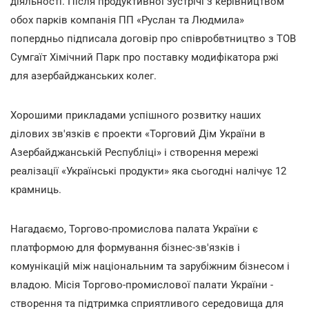
діяльності. Після продуктивної зустрічі з керівництвом
обох парків компанія ПП «Руслан та Людмила»
попердньо підписала договір про співробвтництво з ТОВ
Сумгаїт Хімічний Парк про поставку модифікатора ржі
для азербайджанських колег.
Хорошими прикладами успішного розвитку наших
ділових зв'язків є проекти «Торговий Дім України в
Азербайджанській Республіці» і створення мережі
реалізації «Українські продукти» яка сьогодні налічує 12
крамниць.
Нагадаємо, Торгово-промислова палата України є
платформою для формування бізнес-зв'язків і
комунікацій між національним та зарубіжним бізнесом і
владою. Місія Торгово-промислової палати України -
створення та підтримка сприятливого середовища для