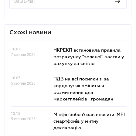
Схожі новини
16.01
НКРЕКП встановила правила
7 серпня 2026
розрахунку "зеленої" частки у
рахунку за світло
16.05
ПДВ на всі посилки з-за
5 серпня 2026
кордону: як зміниться
розмитнення для
маркетплейсів і громадян
12.12
Мінфін зобов'язав вносити IMEI
5 серпня 2026
смартфонів у митну
декларацію