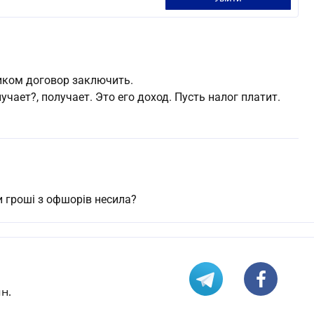
сиком договор заключить.
лучает?, получает. Это его доход. Пусть налог платит.
 гроші з офшорів несила?
н.