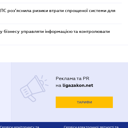
ДПС роз’яснила ризики втрати спрощеної системи для
у бізнесу управляти інформацією та контролювати
Реклама та PR
ligazakon.net
на
ТАРИФИ
Сервіси моніторингу та
Сервіси електронної звітності та