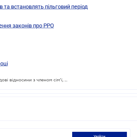
в та встановлять пільговий період
ення законів про РРО
оці
ФОП зобов’язаний оформляти трудові відносини з членом сім’ї, який йому допомагає
увійти