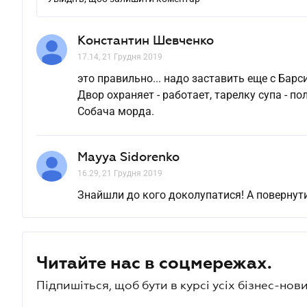
Константин Шевченко
17.14, 21 Грудня 2019
это правильно... надо заставить еще с Бар
Двор охраняет - работает, тарелку супа - по
Собача морда.
Mayya Sidorenko
16.29, 21 Грудня 2019
Знайшли до кого доколупатися! А повернути
Читайте нас в соцмережах.
Підпишіться, щоб бути в курсі усіх бізнес-нови