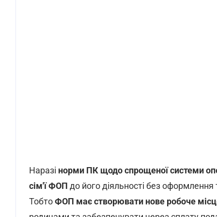
Наразі
норми ПК щодо спрощеної системи оп
сім'ї ФОП
до його діяльності без оформлення 
Тобто
ФОП має створювати нове робоче місце
родичами та забезпечувати через сплату пода