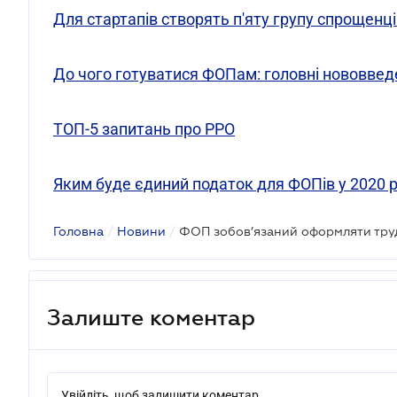
Для стартапів створять п'яту групу спрощенці
До чого готуватися ФОПам: головні нововвед
ТОП-5 запитань про РРО
Яким буде єдиний податок для ФОПів у 2020 р
Головна
/
Новини
/
Залиште коментар
Увійдіть, щоб залишити коментар