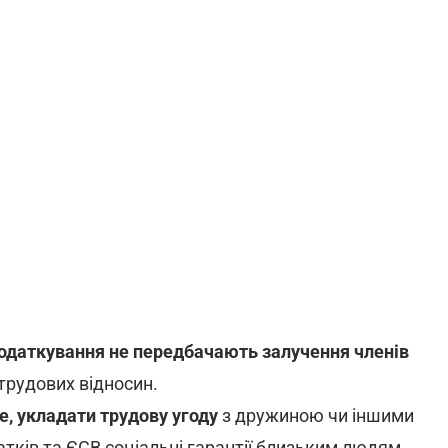
одаткування не передбачають залучення членів
трудових відносин.
, укладати трудову угоду
з дружиною чи іншими
тків та ЄСВ соціальні гарантії близьким людям.