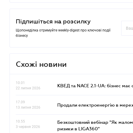
Підпишіться на розсилку
Щопонеділка отримуйте weekly-digest про ключові події
бізнесу
Схожі новини
10.01
КВЕД та NACE 2.1-UA: бізнес має 
22 липня 2026
17.09
Продали електроенергію в мере
13 липня 2026
10.55
Безкоштовний вебінар "Як малом
3 червня 2026
ризики в LIGA360"