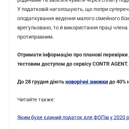
У податковій наголошують, що попри супереч
оподаткування ведення малого сімейного біз
врегульовано, то й використання праці члена 
протиправним.
Отримати інформацію про планові перевірк
тестовим доступом до сервісу CONTR AGENT
До 28 грудня діють
новорічні знижки
до 40% н
Читайте также:
Яким буде єдиний податок для ФОПів у 2020 р