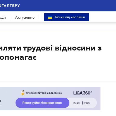
ХГАЛТЕРУ
одії
Актуально
Бізнес під час війни
ляти трудові відносини з
допомагає