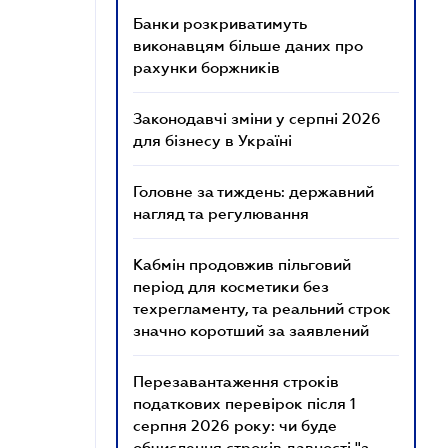
Банки розкриватимуть
виконавцям більше даних про
рахунки боржників
Законодавчі зміни у серпні 2026
для бізнесу в Україні
Головне за тиждень: державний
нагляд та регулювання
Кабмін продовжив пільговий
період для косметики без
техрегламенту, та реальний строк
значно коротший за заявлений
Перезавантаження строків
податкових перевірок після 1
серпня 2026 року: чи буде
обчислення строків давності "з