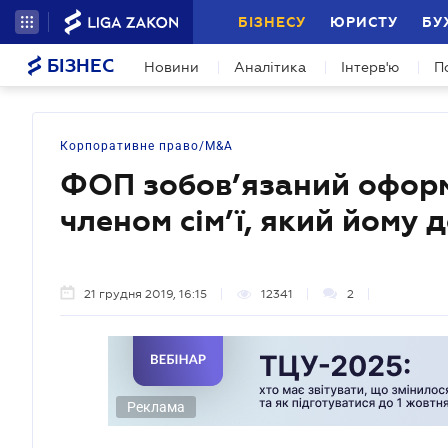
БІЗНЕСУ
ЮРИСТУ
БУ
БІЗНЕС
Новини
Аналітика
Інтерв'ю
П
Корпоративне право/M&A
ФОП зобов’язаний оформ
членом сім’ї, який йому 
21 грудня 2019, 16:15
12341
2
Реклама