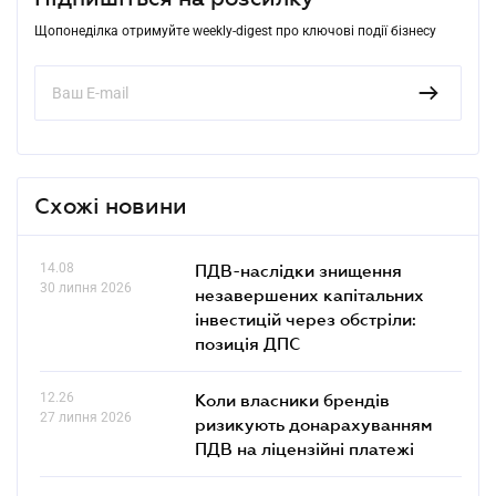
Щопонеділка отримуйте weekly-digest про ключові події бізнесу
Схожі новини
14.08
ПДВ-наслідки знищення
30 липня 2026
незавершених капітальних
інвестицій через обстріли:
позиція ДПС
12.26
Коли власники брендів
27 липня 2026
ризикують донарахуванням
ПДВ на ліцензійні платежі