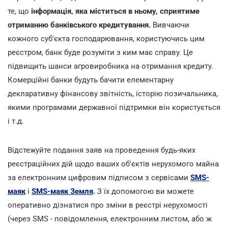
те, що
інформація, яка міститься в ньому, сприятиме
отриманню банківського кредитування.
Вивчаючи
кожного суб'єкта господарювання, користуючись цим
реєстром, банк буде розуміти з ким має справу. Це
підвищить шанси агровиробника на отримання кредиту.
Комерційні банки будуть бачити елементарну
декларативну фінансову звітність, історію позичальника,
якими програмами державної підтримки він користується
і т.д.
Відстежуйте подання заяв на проведення будь-яких
реєстраційних дій щодо ваших об'єктів нерухомого майна
за електронним цифровим підписом з сервісами
SMS-
маяк
і
SMS-маяк Земля
.
З їх допомогою ви можете
оперативно дізнатися про зміни в реєстрі нерухомості
(через SMS - повідомлення, електронним листом, або ж