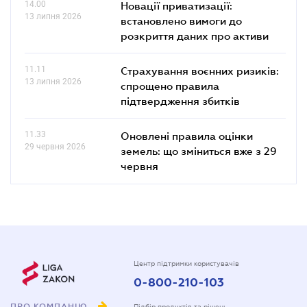
14.00
Новації приватизації:
13 липня 2026
встановлено вимоги до
розкриття даних про активи
11.11
Страхування воєнних ризиків:
13 липня 2026
спрощено правила
підтвердження збитків
11.33
Оновлені правила оцінки
29 червня 2026
земель: що зміниться вже з 29
червня
Центр підтримки користувачів
0-800-210-103
ПРО КОМПАНІЮ
Підбір продуктів та рішень