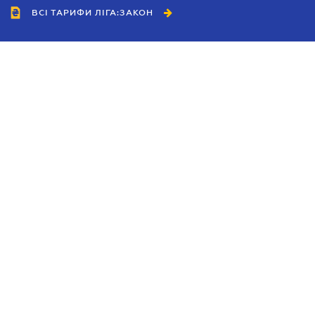
ВСІ ТАРИФИ ЛІГА:ЗАКОН
Співробітництво
Агенти
Дилери
Політика конфіденційності
Умови використання сайту
Реклама
Блог
Новини компанії
Керівництва
Каталоги компаній
Теми в центрі уваги
Підтримка та контакти