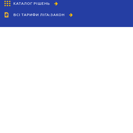
КАТАЛОГ РІШЕНЬ
ВСІ ТАРИФИ ЛІГА:ЗАКОН
Співробітництво
Агенти
Дилери
Політика конфіденційності
Умови використання сайту
Реклама
Блог
Новини компанії
Керівництва
Каталоги компаній
Теми в центрі уваги