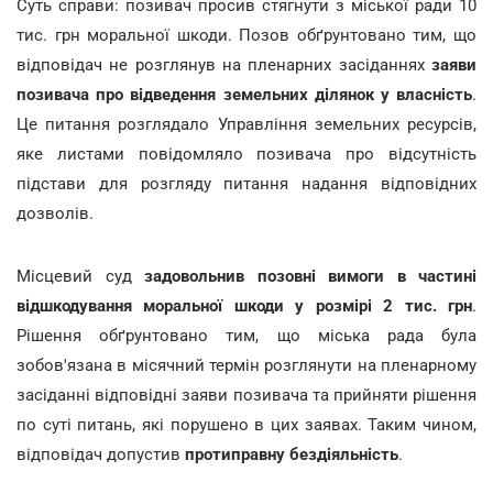
Суть справи: позивач просив стягнути з міської ради 10
тис. грн моральної шкоди. Позов обґрунтовано тим, що
відповідач не розглянув на пленарних засіданнях
заяви
позивача про відведення земельних ділянок у власність
.
Це питання розглядало Управління земельних ресурсів,
яке листами повідомляло позивача про відсутність
підстави для розгляду питання надання відповідних
дозволів.
Місцевий суд
задовольнив позовні вимоги в частині
відшкодування моральної шкоди у розмірі 2 тис. грн
.
Рішення обґрунтовано тим, що міська рада була
зобов'язана в місячний термін розглянути на пленарному
засіданні відповідні заяви позивача та прийняти рішення
по суті питань, які порушено в цих заявах. Таким чином,
відповідач допустив
протиправну бездіяльність
.