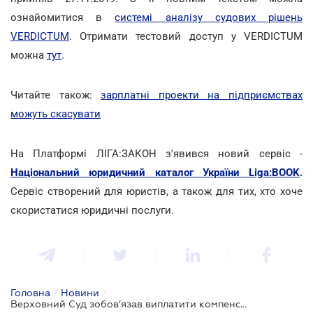
ознайомитися в
системі аналізу судових рішень
VERDICTUM
. Отримати тестовий доступ у VERDICTUM
можна
тут
.
Читайте також:
зарплатні проекти на підприємствах
можуть скасувати
На Платформі ЛІГА:ЗАКОН з'явився новий сервіс -
Національний юридичний каталог України Liga:BOOK
.
Сервіс створений для юристів, а також для тих, хто хоче
скористатися юридичні послуги.
Головна
/
Новини
/
Верховний Суд зобов’язав виплатити компенсацію за незручності, спричинені порушенням держорганом своїх обов’язків