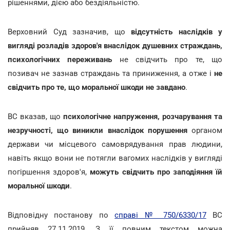
рішеннями, дією або бездіяльністю.
Верховний Суд зазначив, що
відсутність наслідків у
вигляді розладів здоров'я внаслідок душевних страждань,
психологічних переживань
не свідчить
про те, що
позивач не зазнав страждань та приниження, а отже і
не
свідчить про те, що моральної шкоди не завдано
.
ВС вказав, що
психологічне напруження, розчарування та
незручності, що виникли внаслідок порушення
органом
держави чи місцевого самоврядування прав людини,
навіть якщо вони не потягли вагомих наслідків у вигляді
погіршення здоров'я,
можуть свідчить про заподіяння їй
моральної шкоди
.
Відповідну постанову по
справі № 750/6330/17
ВС
прийняв 27.11.2019. З її повним текстом можна