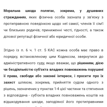
Моральна шкода полягає, зокрема, у душевних
стражданнях
, яких фізична особа зазнала у зв'язку з
протиправною поведінкою щодо неї самої, членів її сім'ї
чи близьких родичів; приниженні честі, гідності, а також
ділової репутації фізичної або юридичної особи.
Згідно із п. 6 ч. 1 ст. 5 КАС кожна особа має право в
порядку, встановленому цим Кодексом, звернутися до
адміністративного суду, якщо вважає, що
рішенням, дією
чи бездіяльністю суб'єкта владних повноважень порушені
її права, свободи або законні інтереси, і просити про їх
захист
шляхом, зокрема, прийняття судом одного з
рішень, зазначених у пунктах 1-4 цієї частини та стягнення
з відповідача - суб'єкта владних повноважень коштів на
відшкодування шкоди, заподіяної його протиправними